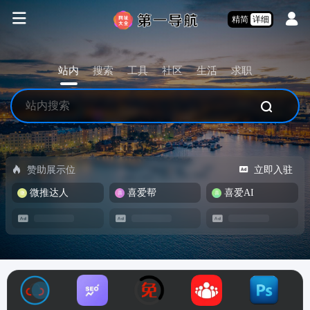
精简
详细
站内
搜索
工具
社区
生活
求职
赞助展示位
立即入驻
微推达人
喜爱帮
喜爱AI