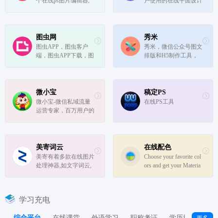
个在线ps图片编辑器,
户使用的在线平面设计
计印刷,并...
它相当于ps精简版软
工具，MAKA免费提
件,可提供微信编辑器
供海量精美平面设计素
功能,在线ps照片处理,
材，快速在线PS，随
拼图,图片制作,在线设
时随地编辑设计模板，
图虫网
秀米
计,平面设计,海报设计,
一键搞定设计，支持下
图虫APP，图虫客户
秀米，微信公众号图文
在线图片处理等功能。
载高清素材图片。
端，图虫APP下载，图
排版和H5制作工具，
图怪兽作图...
虫网，图虫网是800多
海量模板素材和排版样
万摄影师入驻的优质摄
式，强大的布局编辑功
影图片分享社区，下属
能，轻松制作公众号图
纪实、风光、人像、生
文和H5，打动你的人
微小宝
稿定PS
态、黑白、器材、佳
群！
微小宝-微信私域流量
在线PS工具
能、尼康、宾得等几十
运营专家，百万用户的
个专业摄影社区...
选择 - 微小宝助手_微
小宝
美寄词云
在线配色
美寄有着多款在线图片
Choose your favorite col
处理神器,如文字词云,
ors and get your Materia
照片加曲线文字,古风
l Design palette generate
家书,窗花剪影生成器,
d and downloadable.
在线P图,在线智能AI抠
学习充电
图,免费书法字体,图片
去水印,花样裁图,满足
综合平台
在线课堂
外语学习
职称考证
学历提升
学
更多