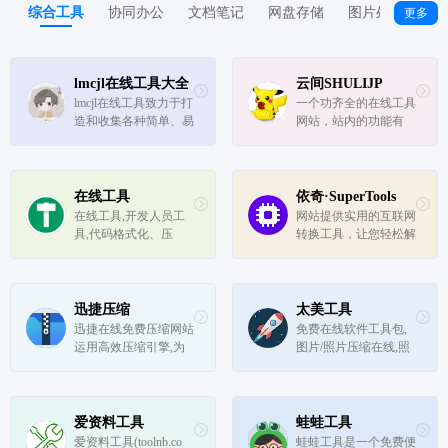
综合工具
协同办公
文档笔记
网盘存储
图片处理
格
更多
lmcjl在线工具大全
云间SHULIJP
lmcjl在线工具致力于打
一个功齐全的在线工具
造和收集各种简单、易
网站，站内的功能有 
用、便捷、免安装、自
在线图像处理工具,在
动化的在线工具,用户
线视频处理工具，在线
无需下载安装即可使用
文本处理工具，开发人
各种各样优秀的在线工
员工具,代码格式化、
在线工具
依奇·SuperTools
具。
压缩、加密、解密,下
在线工具,开发人员工
网站提供实用的互联网
载链接转换,ico图标制
具,代码格式化、压
转换工具，让您轻松解
作,视频解析...
缩、加密、解密,下载
决各种文件转换问题。
链接转换,json格式化,
我们提供在线OCR文字
正则测试工具,favicon
识别转换、在线PDF转
在线制作,字帖工具,中
换、在线Office转换
迅捷压缩
太美工具
文简繁体转换,迅雷下
（例如Word转图片、P
迅捷在线免费压缩网站
免费在线软件工具包,
载链接转换,进制转换,
PT转图片）、以及在
运用高效压缩引擎,为
图片/照片压缩在线,照
二维码,照片压...
线苹果HEIC转换...
用户提供图片压缩、P
片压缩到20k,在线免费
DF压缩、视频压缩功
图片压缩工具,jpg/jpeg/
能,帮助用户轻松完成
png/gif图片压缩工具，
文件压缩,压缩清晰度
免费无水印在线压缩图
爱资料工具
蛙蛙工具
接近原文件,是个多功
片。免费PDF转图片,
爱资料工具(toolnb.co
蛙蛙工具是一个免费便