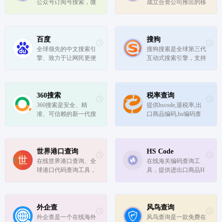
公众号订阅号搜索，微
成立合资公司推出的移
社会关系...
信公众号文章搜索，精
动搜索引擎。只能用使
彩内容独家收录，一搜
用手机搜索，推荐uc浏
即达。
览器和夸克浏览器。
百度
搜狗
全球领先的中文搜索引
搜狗搜索是全球第三代
擎、致力于让网民更便
互动式搜索引擎，支持
捷地获取信息，找到所
微信公众号和文章搜
求。百度超过千亿的中
索、知乎搜索、英文搜
文网页数据库，可以瞬
索及翻译等，通过自主
间找到相关的搜索结
研发的人工智能算法为
360搜索
税率查询
果。
用户提供专业、精准、
360搜索是安全、精
提供hscode,退税率,出
便捷的搜索服务。
准、可信赖的新一代搜
口商品编码,hs编码查
索引擎，依托于360母
询,海关编码,出口退税
品牌的安全优势，全面
率,出口商品代码,进口
拦截各类钓鱼欺诈等恶
关税,进出口商品税率
意网站，提供更放心的
查询,进口税率,申报要
世界港口查询
HS Code
搜索服务。 360搜索 so
素,通关,申报常用代码
在线世界港口查询、全
在线海关编码查询工
靠谱。
及特殊商品分类查询的
球港口代码查询工具，
具，提供进出口商品H
网站
世界港口查询系统可通
S编码查询、商品编码
过输入港口城市、港口
查询的网站，而且还支
代码、港口名称或国家
持货物追踪和船舶定位
中任意一项进行查询，
等等信息查询，免注册
外企查
风鸟查询
拥有全球2万多个港口
直接使用。
外企查是一个在线海外
风鸟查询是一款免费在