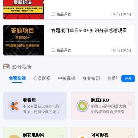
精品课程
1年前 (2025)
答题项目单日500+ 知识分享感谢观看
精品课程
1年前 (2025)
影音视听
免费影视
会员影视
中短视频
爽文短剧
直播平台
动
更多
看看屋
豌豆PRO
不仅有最新上映的电影
豌豆Pro是中国最大的
资源，还有经典的老片
影视资源聚合搜索引
可供选择，用户既可以
擎，实时聚合全网优质
回味经典，也可以紧跟
影视资源，同时支持在
潮流。
线、下载和字幕。电
影、电视剧、动漫、综
飘花电影网
可可影视