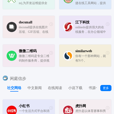
能的文件压缩软件.
人民币大写转换,阿拉
m),为开发运维提供全
捷在线工具网站，提供
伯数字大...
面的在线工具箱,已开
语言工具、文本工具、
发工具400款,包含开发
转换工具、编码解码、
工具,运维工具,常用工
站长工具等便利的在线
具,SEO站长工具等,是
工具服务，是你生活和
docsmall
江下科技
好用,方便的在线工具
工作学习的好帮手。
docsmall提供在线图片
onlinedo提供强大的在
网站.
压缩、GIF压缩、在线
线服务，在办公领域中
PDF压缩、PDF合并、
提供了文档、图片、音
PDF分割功能
频、视频等高效解决方
案，极大提高工作效率
微微二维码
similarweb
微微二维码是专业二维
你有一个那种网站，就
码制作服务商，提供视
有N个。
频音频二维码生成、图
片文件二维码制作、二
维码表单登记系统、二
闲庭信步
维码管理系统，广泛应
用于：产品宣传、企业
社交网络
中文新闻
在线阅读
小说下载
书源仓库
电
更多
展示、旅游、教育培
训、建筑...
小红书
虎扑网
一个生活方式平台和消
虎扑是以体育赛事和男