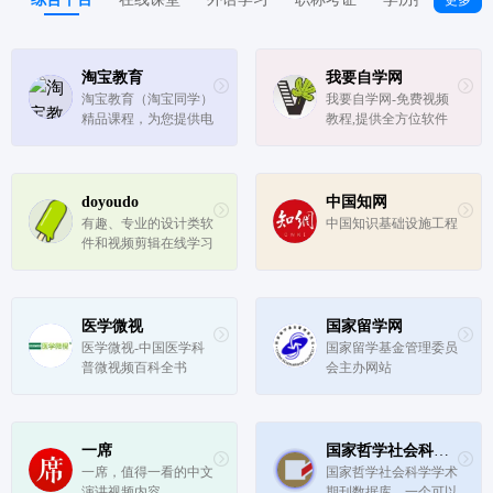
您对图片处理的各种需
求
淘宝教育
我要自学网
淘宝教育（淘宝同学）
我要自学网-免费视频
精品课程，为您提供电
教程,提供全方位软件
子商务、公务员、考
学习，有3D教程，平
研、英语、小语种、口
面教程，多媒体制作教
语外教、雅思托福、学
程，办公信息化教程，
历教育、考试认证、文
机械设计教程，网站制
doyoudo
中国知网
体艺术、中小学辅导、
作教程,电脑培训
有趣、专业的设计类软
中国知识基础设施工程
亲子早教、生活百科、
件和视频剪辑在线学习
电脑IT、...
平台网站，致力于影视
包装、C4D动画、后期
效果等方面的创作和教
学，包括平面设计、视
医学微视
国家留学网
频剪辑、动画包装、音
医学微视-中国医学科
国家留学基金管理委员
乐制作等。
普微视频百科全书
会主办网站
一席
国家哲学社会科学学术期刊数据库
一席，值得一看的中文
国家哲学社会科学学术
演讲视频内容。
期刊数据库，一个可以