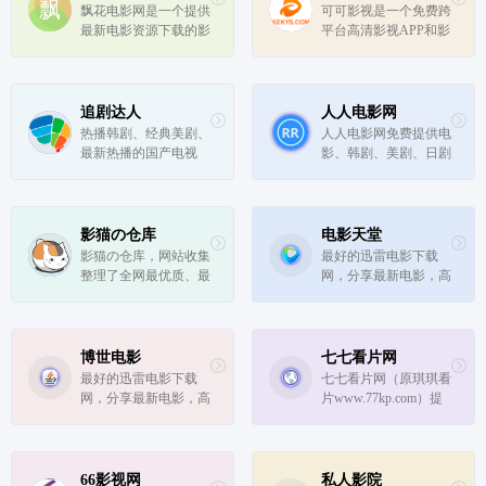
艺、记录片应有尽有。
飘花电影网是一个提供
可可影视是一个免费跨
最新电影资源下载的影
平台高清影视APP和影
视平台，网站每天搜集
视网站，网站收集热门
并更新最新的迅雷电影
的海内外影视资源，免
下载资源，为使用迅雷
费提供在线播放服务，
软件的用户提供免费电
网站比较简洁，而且还
追剧达人
人人电影网
影下载服务。
有Netflix、豆瓣年度榜
热播韩剧、经典美剧、
人人电影网免费提供电
单、毒舌电影等等特色
最新热播的国产电视
影、韩剧、美剧、日剧
专题影...
剧、提供今年最火电视
资源，你想看的影视大
剧排名等，追剧的达人
片，这里都有。
免费追剧看剧必备神
器！
影猫の仓库
电影天堂
影猫の仓库，网站收集
最好的迅雷电影下载
整理了全网最优质、最
网，分享最新电影，高
好用的电影网站目录，
清电影、综艺、动漫、
免费电影网站列表。
电视剧等下载！
博世电影
七七看片网
最好的迅雷电影下载
七七看片网（原琪琪看
网，分享最新电影，高
片www.77kp.com）提
清电影、综艺、动漫、
供最新高清电影百度影
电视剧等下载！
音在线观看，电视剧全
集BT种子下载等服
务。最新最好看的电影
66影视网
私人影院