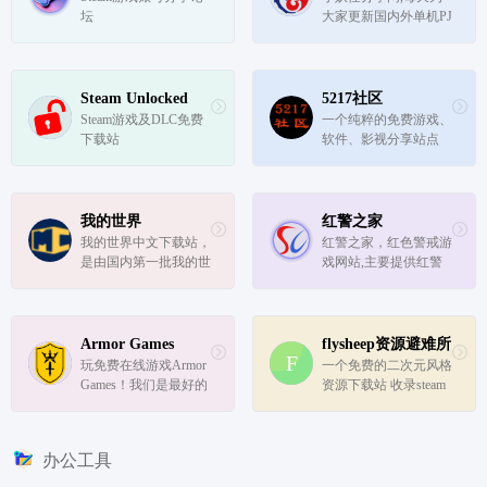
坛
大家更新国内外单机PJ
游戏，安卓PJ软件，W
IN软件下载，CAD 3D
MAX的实用教程，收
录最新最全的STEAM
Steam Unlocked
5217社区
单机破解游戏，本站游
Steam游戏及DLC免费
一个纯粹的免费游戏、
戏免解压免安装，下载
下载站
软件、影视分享站点
即玩。
我的世界
红警之家
我的世界中文下载站，
红警之家，红色警戒游
是由国内第一批我的世
戏网站,主要提供红警
界游戏玩家自发成立的
(红警战网)对站平台联
Minecraft中文游戏资源
机版本、红警单机中文
共享社区，提供丰富的
版下载；完美适配目前
游戏资讯,我的世界Mo
市场上的主流系统:win
Armor Games
flysheep资源避难所
d,我的世界材质包,我的
7、win10和win11等PC
玩免费在线游戏Armor 
一个免费的二次元风格
世界地图,我的世界手
操作系统,让你能够畅
Games！我们是最好的
资源下载站 收录steam 
机版等...
快玩红警游...
在线游戏网站，具有射
epic 单机资源 switch游
击游戏，益智游戏，战
戏
略游戏，战争游戏，以
办公工具
及更多…