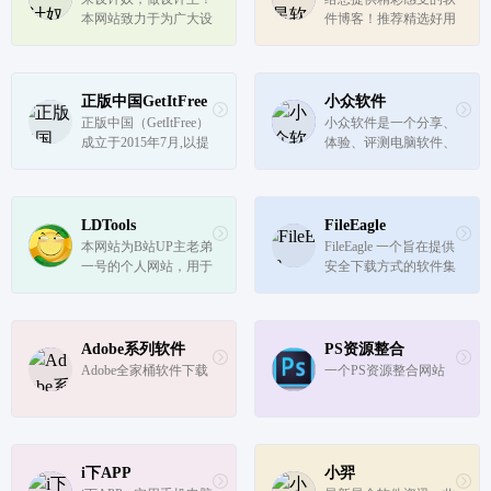
的软件都是免费下载
本网站致力于为广大设
件博客！推荐精选好用
的，没有任...
计师、影楼图像工作
实用的软件及资源，且
者、在校学生等设计从
有详细的图文评测介
业者提供丰富、纯净、
绍。大量绿色、好用软
安全、完整的设计素材
件及资源下载。
正版中国GetItFree
小众软件
分享与下载。
正版中国（GetItFree）
小众软件是一个分享、
成立于2015年7月,以提
体验、评测电脑软件、
供正版软件限时免费信
手机应用、互联网产品
息为途径,引导用户养
的网站
成使用正版软件的习
惯,以此促进国内版权
LDTools
FileEagle
氛围的改进。目前已经
本网站为B站UP主老弟
FileEagle 一个旨在提供
得到上百家软件开发者
一号的个人网站，用于
安全下载方式的软件集
的支持！
提供装机工具索引文件
合网站
下载与一些跳转服务
Adobe系列软件
PS资源整合
Adobe全家桶软件下载
一个PS资源整合网站
i下APP
小羿