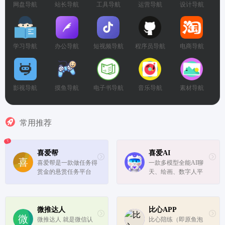
网盘导航
站长导航
工具导航
运营导航
设计导航
学习导航
办公导航
短视频导航
程序员导航
电商导航
影视导航
摸鱼导航
电子书导航
音乐导航
素材导航
常用推荐
T
喜爱帮
喜爱AI
喜爱帮是一款做任务得
一款多模型全能AI聊
赏金的悬赏任务平台
天、绘画、数字人平
台。
微推达人
比心APP
微推达人 就是微信认
比心陪练（即原鱼泡