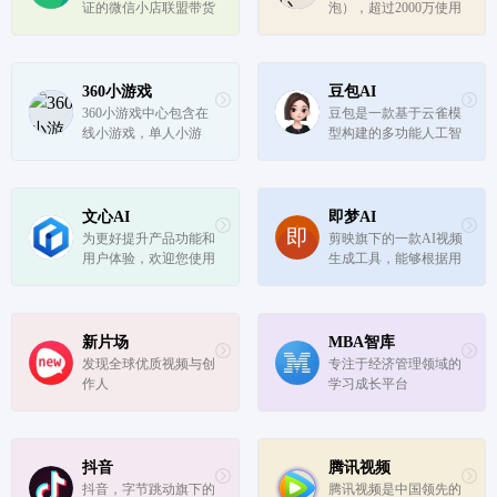
证的微信小店联盟带货
泡），超过2000万使用
机构平台！
的游戏陪练APP。提供
吃鸡游戏陪练、王者荣
耀陪练、英雄联盟、lol
陪练、绝地求生陪练服
360小游戏
豆包AI
务。在比心陪练APP，
360小游戏中心包含在
豆包是一款基于云雀模
在这里 不论游戏、声
线小游戏，单人小游
型构建的多功能人工智
音、颜值、...
戏，双人小游戏，连连
能工具和免费AI聊天机
看，斗地主，麻将，h5
器人，能够理解用户需
游戏，奥特曼，密室逃
求并提供个性化服务。
脱，捕鱼等休闲，益
豆包提供网页端、Chro
文心AI
即梦AI
智，策略，角色，棋
me浏览器插件、iOS、
为更好提升产品功能和
剪映旗下的一款AI视频
牌，模拟经营，动作，
Android、Mac和Windo
用户体验，欢迎您使用
生成工具，能够根据用
竞技类最新小游...
ws端应用...
我们为您提供的此项测
户提供的文本内容生成
试服务。
由AI制作的创意视频！
新片场
MBA智库
发现全球优质视频与创
专注于经济管理领域的
作人
学习成长平台
抖音
腾讯视频
抖音，字节跳动旗下的
腾讯视频是中国领先的