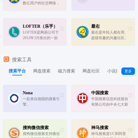
数亿用户的社交网络，
是QQ用户的网上家
园，是腾讯集团的核心
平台之一。您可以玩游
戏、玩装扮、上传照
LOFTER（乐乎）
最右
片、写说说、写日志，
LOFTER是网易公司于
最右是年轻人都在用、
黄钻贵族还可以免费换
2012年3月推出的一款
超级有趣的兴趣社区。
装并拥有多种特...
轻博客产品，专注于为
有趣不只帖子，更有脑
用户提供简约、易用、
洞神评论，完全笑不
有品质、重原创的博客
停。精准的推荐，帮你
搜索工具
工具、原创社区，以及
找到兴趣相投的人，总
有品质的手机博客应
有一个话题让你流连忘
搜索平台
网盘搜索
磁力搜索
网盘社区
小说搜索
搜
更多
用。
返。著名文学家小右君
曾经说过...
Nona
中国搜索
一款来自德国的搜索引
中国搜索信息科技股份
擎。
有限公司由中央七大新
闻媒体——人民日报、
新华社、中央电视台、
光明日报、经济日报、
中国日报和中新社联手
搜狗微信搜索
神马搜索
创办。中国搜索拥有良
搜狗微信搜索支持微信
神马搜索是UC和阿里
好的政府关系、广泛的