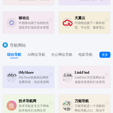
云、安全、可信...
云数据有限公司研发，
位于数智软件生产引领
是全球领先的云计算服
者，推出自研无绑定的
务商，云服务器提供
云原生、大数据、人工
商，为数百万的企业和
智能、智能开发等产
移动云
天翼云
开发者提供安全可靠、
品，并通过打造开放的
中国移动基于自研的先
中国电信旗下一家科技
云网一体、数智相融、
产业链生态体系，为客
进技术打造的安全智慧
型、平台型、服务型公
专属定制...
户提供数智...
云品牌，充分发挥“央
司，以云网融合、安全
企保障、安全智慧、算
可信、专享定制三大优
网一体、属地服务”优
势向客户提供公有云、
导航网站
势，为客户提供行业领
私有云、专属云、混合
先的云计算、大数据、
云、边缘云、全栈云服
综合导航
AI网址导航
办公网址导航
电影导航
程序员导
更多
人工智能等产品和专业
务，满足政府及企业数
服务，上...
字化转...
iMyShare
LinkFind
iMyShare收集精品网络
LinkFind-为互联网从业
免费资源，包括资源网
者提供优质的行业资讯
站、BT种子磁力搜
与链接资源，如创意设
索、网盘搜索、免费视
计、技术开发、摄影图
频、免费音乐、免费电
库、插画素材、在线工
子书、实用软件、在线
具、开发框架等资源，
技术导航网
万能导航
工具、有趣的网站、办
每天发现好链接
技术导航是专注于网络
万能导航是一个清新的
公素材、免费漫画网
技术相关行业网址导
网站导航入口，简洁干