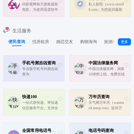
电视剧全集下载就来七
66影视网每天搜集最新
私人影院（www.siren9
七看片！
电影。为使用迅雷软件
6.com）为您提供最新
的用户提供最新的电影
电视剧、电视剧大全、
下载,电视剧下载,高清
好看的电视剧、最新的
电影下载等服务。
电影在线观看，每天更
生活服务
新最新好看的电视剧，
最新综艺秀，明星信息
便民查询
找房租房
婚恋交友
购物海淘
旅游出行
家
更多
与相关电影电视剧，同
时提供电...
手机号测吉凶查询
中国法律服务网
专业版手机号码测吉凶
中国法律服务网，国家
查询
AI律师上线，免费在线
咨询任何法律问题！
快递100
万年历查询
一站式查快递、寄快递
天气网万年历（wannia
信息服务平台。支持全
nli.tianqi.com）提供万
球1200+快递公司单号
年历查询，包括万年历
查询、价格查询、时效
农历日子查询，万年历
查询；支持商家寄件、
农历转阳历，老黄历查
寄快递，国际快递、同
询，黄历每日吉凶宜忌
全国常用电话号码列表大全
电话号码查询