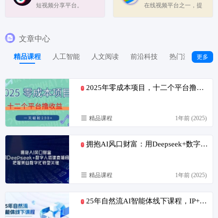
短视频分享平台。
在线视频平台之一，提
供了一个集新闻、电
影、电视剧、综艺、动
漫、音乐、直播等多种
文章中心
内容于一体的综合性视
频平台。
精品课程
人工智能
人文阅读
前沿科技
热门游戏
更多
2025年零成本项目，十二个平台撸收益，单号一天轻松200+
T
精品课程
1年前 (2025)
拥抱AI风口财富：用Deepseek+数字人搭建直播间，把握美业数字化转型关键
T
精品课程
1年前 (2025)
25年自然流AI智能体线下课程，IP+AI先进生产力杠杆(笔记+课件+录音)
T