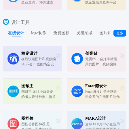
数据。
企业查询 、海外业查
线企业信息查询平台，
询平台，专注海外企业
致力于为专业人士提供
数据领域，为用户提供
便捷的主体信用查询、
全球企业信息查询，包
风险预警监控、关联族
设计工具
括企业工商信息查询，
谱查询等服务，目前支
信用信息查询，经营状
持网页和APP，核心功
在线设计
logo制作
免费图标
灵感采撷
图片素材
设
更多
况查询等相关信息。
能：查公司、查人员、
查关系、...
稿定设计
创客贴
在线快速图片和视频编
无需PS，会打字就能
辑,不会PS也能搞定设
用的图片、视频编辑
计。海报、简历、PP
器。8000万图片素材在
T、公众号配图、电商
线编辑，换图改字生成
等海量模板快速出图。
精美设计。自动抠图，
三秒抠图实用便捷,抖
高清背景，设计不求
图帮主
Fotor懒设计
音快手热门视频轻松搞
人，商用有版权
图帮主,设计小白最爱
Fotor懒设计是全球最
定。海量正版授权资
的懒人设计神器。拖拉
受欢迎的在线图片制作
源,商用无忧。
拽,秒出图,轻松搞定平
神器、平面设计工具和
面设计,图帮主在线平
在线平面设计软件之
面设计工具提供五大类
一,提供海量海报,PPT,
50多个场景的海量模
邀请函,banner,名片,log
图怪兽
MAKA设计
板,让创意不再受限于
o等免费设计素材和模
图怪兽作图神器,是一
全球3000万中小企业用
工具。
板,可在线一键稿定设