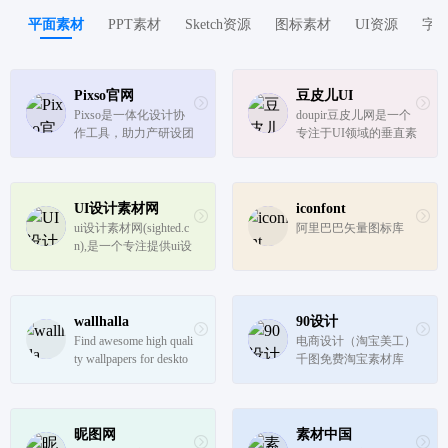
可适配智能手机、平板
平面素材
PPT素材
Sketch资源
图标素材
UI资源
字
电脑以及app版本和微
信小程序，...
Pixso官网
豆皮儿UI
Pixso是一体化设计协
doupir豆皮儿网是一个
作工具，助力产研设团
专注于UI领域的垂直素
队制作原型，UI/UX设
材资源共享平台，旨在
计，视觉设计，低代码
为UI设计师提供基础U
交付时获得更轻松流畅
I设计素材，并逐步打
的工作体验，让团队协
造成为一个垂直的素材
UI设计素材网
iconfont
作更高效。支持Sketc
交流平台。
ui设计素材网(sighted.c
阿里巴巴矢量图标库
h，Figma格式。
n),是一个专注提供ui设
计素材、平面设计为一
体的免费学习交流、ui
设计素材资源共享平
台。
wallhalla
90设计
Find awesome high quali
电商设计（淘宝美工）
ty wallpapers for deskto
千图免费淘宝素材库
p and mobile in one plac
e.
昵图网
素材中国