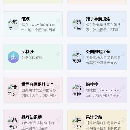
站、免费动漫...
航，提供最新前沿it技
净，为您提供搜索、社
术资源分享相关行业网
交论坛、新闻资讯、视
站网址，一站式网络技
频影视、音乐音频、动
术学习起点站，用心打
画动漫、体育赛事、生
笔点
猎手导航搜索
造最实用的技术网站导
活购物、学习阅读、设
笔点（www.bidianer.co
猎手导航集搜索引擎搜
航!
计开发、办公工具和在
m）是一个简洁的网址
索、社交搜索、BT磁
线直播...
导航网站。你可以自定
力搜索、学术文档搜
义上网常用网址、自定
索、百度网盘搜索、影
义你需要的工具模块。
视资源搜索、程序员资
你还可以发现、收集、
料搜索、素材搜索等各
比格张
外国网站大全
分享，Web开发、设计
行业常用网站于等一
分享优质资源
国外网站大全资源网是
工作中的优质资源、干
身,极大方便了网民的
分享和推荐国外知名、
货。
便捷上网
实用、高质量的国外网
址的站点，收录国外和
国内各类实用网站,内
容涵盖国外创意、设
世界各国网址大全
站搜搜
计、美食、视频、图
国外网站大全即世界各
站搜搜（zhansousou.co
片、旅游、文化、音乐
国网址大全，国外网站
m）：输入网站名字直
等多领域站点...
大全收录100多个国家
接进站，进站就是这么
知名网站，包括美国、
简单。
中国(含香港台湾)、英
国、法国、德国、日
品牌知识榜
果汁导航
本、韩国、泰国、印
知识榜 品牌榜 查排行
【果汁导航】是果汁简
度、俄罗斯、澳大利亚
上买购网 | 以品牌十
约网络科技旗下的优质