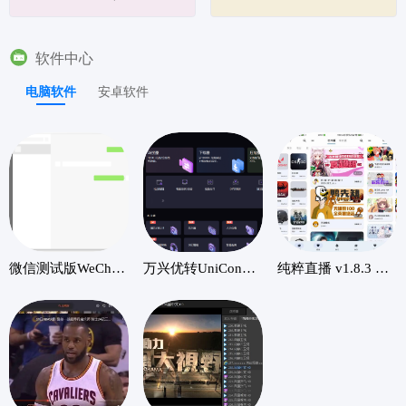
等。
大、招商加盟、装修家
资源导航平台，涵盖了
居建材、知识策划、专
日常生活、娱乐、科
题串联、名企排行、行
技、知识、实用工具、
软件中心
业统计研究、信息数据
考研、找工作等各个领
剖析解读分析、各种生
域的优质站点。
电脑软件
安卓软件
活百科讲解'的知识
性、研究型...
微信测试版WeChat v4.0.2.26 Beta 官方测试版
万兴优转UniConverter16.2.1.134中文破解版
纯粹直播 v1.8.3 斗鱼B站虎牙抖音四合一直播软件，支持电脑/手机/TV版