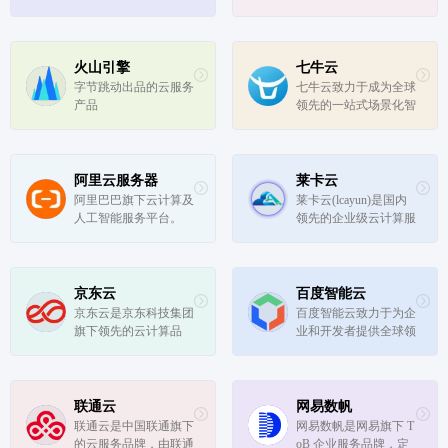
火山引擎
七牛云
字节跳动出品的云服务
七牛云致力于成为全球
产品
领先的一站式场景化智
能音视频 APaaS 服务
商，围绕数字化浪潮下
的在线音视频需求，基
于强大的云边一体化能
阿里云服务器
莱卡云
力和低代码能力，持续
阿里巴巴旗下云计算及
莱卡云(lcayun)是国内
在视频点播、互动直
人工智能服务平台。
领先的企业级云计算服
播、实时音...
务提供商，有云服务器
云主机、高防服务器、
CDN、DNS等产品,已
在国内、香港、韩国、
京东云
百度智能云
美国、日本、新加坡、
京东云是京东科技集团
百度智能云致力于为企
欧洲等地区进行布点。
旗下领先的云计算品
业和开发者提供全球领
牌，依托于京东科技集
先的人工智能、大数据
团在人工智能、大数
和云计算服务，加速产
据、云计算、物联网领
业智能化转型升级
域的前沿科技能力，提
联通云
网易数帆
供包含公有云、专有
联通云是中国联通旗下
网易数帆是网易旗下 T
云、混合云在内的多
的云服务品牌，由联通
oB 企业服务品牌，定