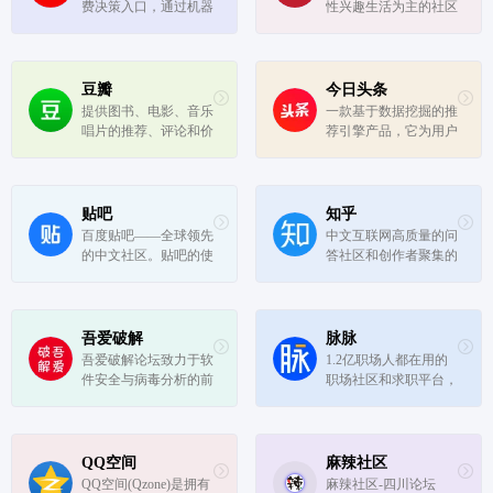
费决策入口，通过机器
性兴趣生活为主的社区
学习对海量信息和人进
网站。专注于NBA赛
行精准、高效匹配。
程、NBA录像、NBA
直播、NBA资讯、球
员交易、足球、英超、
豆瓣
今日头条
电竞、LPL等全部篮球
提供图书、电影、音乐
一款基于数据挖掘的推
足球电竞赛事，并提供
唱片的推荐、评论和价
荐引擎产品，它为用户
虎扑步行街社区服务。
格比较，以及城市独特
推荐有价值的、个性化
的文化生活。
的信息，提供连接人与
信息的新型服务
贴吧
知乎
百度贴吧——全球领先
中文互联网高质量的问
的中文社区。贴吧的使
答社区和创作者聚集的
命是让志同道合的人相
原创内容平台，以「让
聚。不论是大众话题还
人们更好的分享知识、
是小众话题，都能精准
经验和见解，找到自己
地聚集大批同好网友，
的解答」为品牌使命
吾爱破解
脉脉
展示自我风采，结交知
吾爱破解论坛致力于软
1.2亿职场人都在用的
音，搭建别具特色的
件安全与病毒分析的前
职场社区和求职平台，
“兴趣主题“...
沿，丰富的技术版块交
基于“实名/职业认证”和
相辉映，由无数热衷于
“人脉网络引擎”帮助职
软件加密解密及反病毒
场人拓展人脉、交流合
爱好者共同维护
作、求职招聘，收获更
QQ空间
麻辣社区
多机遇。
QQ空间(Qzone)是拥有
麻辣社区-四川论坛