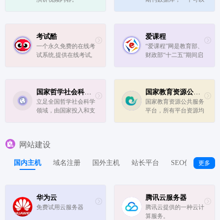
免费下载最新学术论文
的神奇网站。
考试酷
爱课程
一个永久免费的在线考
“爱课程”网是教育部、
试系统,提供在线考试,
财政部“十二五”期间启
电子作业,自测练习和
动实施的“高等学校本
模拟考试,智能组卷,试
科教学质量与教学改革
卷分享,试题库等考试
工程”委托高等教育出
系统和考试相关服务.
版社建设的高等教育课
国家哲学社会科学文献中心
国家教育资源公共服务平台
程资源共享平台。
立足全国哲学社会科学
国家教育资源公共服务
领域，由国家投入和支
平台，所有平台资源均
持，开展哲学社会科学
免费使用，任何单位及
文献信息资源建设和服
个人不得用于商业行
务。
为。
网站建设
国内主机
域名注册
国外主机
站长平台
SEO优化
站
更多
华为云
腾讯云服务器
免费试用云服务器
腾讯云提供的一种云计
算服务。