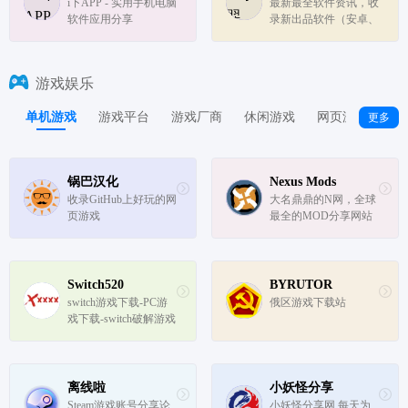
i下APP - 实用手机电脑
最新最全软件资讯，收
软件应用分享
录新出品软件（安卓、
Windows、macOS、Lin
ux、AI、鸿蒙），分
享、推荐优秀软件、常
游戏娱乐
用软件等，提倡自由，
开源的软件。目标是成
单机游戏
游戏平台
游戏厂商
休闲游戏
网页游戏
云
更多
为一种生活态度，不拘
泥于形式，...
锅巴汉化
Nexus Mods
收录GitHub上好玩的网
大名鼎鼎的N网，全球
页游戏
最全的MOD分享网站
Switch520
BYRUTOR
switch游戏下载-PC游
俄区游戏下载站
戏下载-switch破解游戏
下载
离线啦
小妖怪分享
Steam游戏账号分享论
小妖怪分享网,每天为