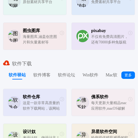
原创素材共享平台
免费素材共享平台
图虫图库
pixabay
海量图库,涵盖创意图
不仅有免费高清图片，
片和矢量素材等
还有70000多种免版税
音乐可供下载，这些内
容来自该网站的社区成
员的分享。
软件下载
软件驿站
软件博客
软件论坛
Win软件
Mac软件
捷径
更多
软件仓库
佛系软件
这是一款非常高质量的
每天更新大量精品mac
软件下载网站，该网站
应用软件,macOS破解
不需要注册登陆，也没
软件,Windows破解软件
有任何的广告干扰，网
站包含了非常多常用的
软件下载，目前已经收
设计奴
异星软件空间
集了385款软件，所有
来设计奴，做设计主！
给您提供精彩感受的软