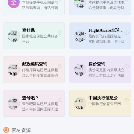
城快递、大件物流；提
查询、农历查询、黄道
本站提供手机及固话电
本站提供手机及固话电
供企业级快递查询API
吉日查询、时辰凶吉查
话号码查询，电话号码
话号码查询，电话号码
接口、电...
询，...
归属地查询，全国企事
归属地查询，全国企事
业单位电话号码查询，
业单位电话号码查询，
电话号码认证，电话号
电话号码认证，电话号
码举报，智能号码等服
码举报，智能号码等服
查社保
FlightAware全球实时航班查询
务
务
国家社会保险公共服务
最好的飞行跟踪站点：
平台
实时跟踪地图、飞行状
态、航空公司航班延
误、私人/通用航空飞
行及机场信息。
邮政编码查询
房价查询
邮编库网站已经提供超
房价网是国内最早成立
过20年的专业邮政编码
的第三方线上房产估价
查询服务，包括国内任
平台，建立了中国领先
意地址邮编查询、国际
的房产大数据库（CPD
邮编查询等，并新增了
B），提供全国367个
地理位置服务功能，实
城市基于地址的房产大
查号吧 ?
中国执行信息公开网
现了任意地址所属街道
数据服务。
查号吧网站已经提供超
中国执行信息公开网
办事处、居委会、兴趣
过20年的国内国际长途
点查询...
电话区号、手机归属地
查询、骗子号码曝光、
固定电话号码库等服
素材资源
务，具有多语言版本、