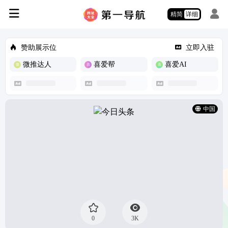
精简
详细
赞助展示位
立即入驻
微推达人
喜爱帮
喜爱AI
中国
0
3K