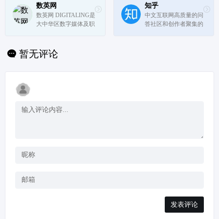
数英网
知乎
数英网 DIGITALING是
中文互联网高质量的问
大中华区数字媒体及职
答社区和创作者聚集的
业招聘社交平台,内容
原创内容平台，以「让
涵盖市场营销、广告传
人们更好的分享知识、
媒、创意设计、电商、
经验和见解，找到自己
暂无评论
移动互联网等各数字相
的解答」为品牌使命
关领域.致力于整合数
字业界信息,受益于访
问者数英网@...
发表评论