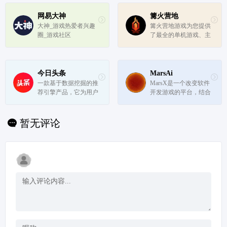
经验和见解，找到自己
媒、创意设计、电商、
的解答」为品牌使命
移动互联网等各数字相
网易大神
篝火营地
关领域.致力于整合数
大神_游戏热爱者兴趣
篝火营地游戏为您提供
字业界信息,受益于访
圈_游戏社区
了最全的单机游戏、主
问者数英网@...
机游戏、新游推荐以及
其它游戏推荐，实时更
新游戏排行榜；找游戏
到篝火营地，精品游戏
今日头条
MarsAi
等你探索！
一款基于数据挖掘的推
MarsX是一个改变软件
荐引擎产品，它为用户
开发游戏的平台，结合
推荐有价值的、个性化
了AI、NoCode和代
的信息，提供连接人与
码，以及微应用。
信息的新型服务
暂无评论