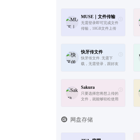
过标准的S3/Swift接口
提供非结构化数据（图
片...
MUSE｜文件传输
无需登录即可完成文件
传输，10GB文件上传
下载不限速、免费用，
MuseTransfer文件传输
工具就是快！
快牙传文件
快牙传文件. 无需下
载，无需登录，跟好友
直接在线分享文件. 立
即使用. 快牙Android
版. 与好友极速分享手
机中的应用,音乐,游戏,
Sakura
照片以及其他格式的文
只要选择您将想上传的
件. 立即下载. 批量传输
文件，就能够轻松使用
大文件....
我们的服务。不需要注
册就能够使用，是不管
个人用途或者商务用途
网盘存储
都能放心使用的免费高
速容量无上限云端硬盘
服务。