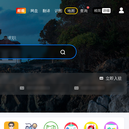
网盘
翻译
识图
地图
查询
邮箱
精简
详细
求职
立即入驻