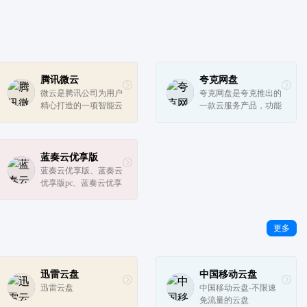
腾讯微云
夸克网盘
微云是腾讯公司为用户
夸克网盘是夸克推出的
精心打造的一项智能云
一款云服务产品，功能
服务, 您可以通过微云
包括云存储、高清看
方便地在手机和电脑之
剧、文件在线解压、P
间同步文件、推送照片
DF一键转换等。通过
和传输数据。
夸克网盘可随时随地管
蓝奏云优享版
理和使用照片、文档、
蓝奏云优享版、蓝奏云
手机资料，目前支持A
优享版pc、蓝奏云优享
ndroid、iOS、...
版移动端、蓝奏云优享
版安卓、蓝奏云优享版
App
更多
迅雷云盘
中国移动云盘
迅雷云盘
中国移动云盘-不限速
免流量的云盘