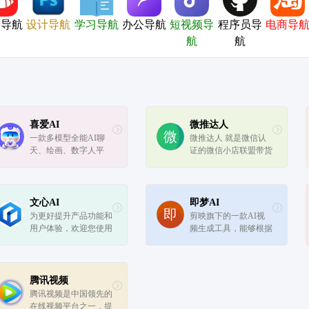
营导航
设计导航
学习导航
办公导航
短视频导
程序员导
电商导
航
航
喜爱AI
微推达人
一款多模型全能AI聊
微推达人 就是微信认
天、绘画、数字人平
证的微信小店联盟带货
台。
机构平台！
文心AI
即梦AI
为更好提升产品功能和
剪映旗下的一款AI视
用户体验，欢迎您使用
频生成工具，能够根据
我们为您提供的此项测
用户提供的文本内容生
试服务。
成由AI制作的创意视
频！
腾讯视频
腾讯视频是中国领先的
在线视频平台之一，提