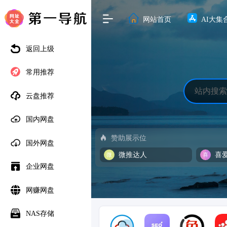
网站首页
AI大集
返回上级
常用推荐
云盘推荐
国内网盘
赞助展示位
国外网盘
微推达人
喜
企业网盘
网赚网盘
NAS存储