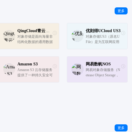
隔离的、私密的虚拟网
为企业提供一套安全、
络环境。用户可以自由
高性能、弹性可扩展的
更多
配置VPC内的IP地址
一体化数据统一管理、
段、子网、安全组等子
主动备份和数据在不同
服务
地区、不同设备同步的
解决方案...
QingCloud青云对象存储
优刻得UCloud US3
对象存储是面向海量非
对象存储US3（原名U
结构化数据的通用数据
File）是为互联网应用
存储平台，提供安全可
提供非结构化文件云存
靠、低成本的云端存储
储的服务。用户可通过
服务。 QingCloud 对象
浏览器、HTTP RESTfu
存储兼容 AWS S3 AP
l API 、SDK等多种方
Amazon S3
网易数帆NOS
I，构建于 AWS S3 AP
式实现文件的在线存取
Amazon S3 云存储服务
网易对象存储服务（N
I 或 SDKs 之上的应用
与管理。US3云存储服
提供了一种持久安全可
etease Object Storage，
可无缝对...
务按需使用，...
扩展的云存储解决方案
简称NOS）是网易数
来备份、存储大量数
帆提供的高可用、高可
据，为各种各样的使用
靠、高性能的云端存储
案例提供低成本高效的
服务。
对象存储服务。
更多