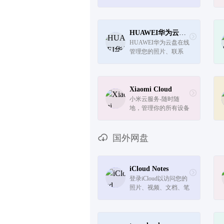
存储空间，支持电脑、
手机 等终端的文档存
储、在线阅读、免费下
载、同步和分享是您工
HUAWEI华为云空间
作、学习、生活 的必
HUAWEI华为云盘在线
备工具！
管理您的照片、联系
人、备忘录等重要数
据，并同步更新到您的
其他华为设备，还可在
设备丢失时，帮您远程
Xiaomi Cloud
定位、播放铃声、设置
小米云服务-随时随
丢失模式、擦除数据，
地，管理你的所有设备
保护您的隐私...
和数据
国外网盘
iCloud Notes
登录iCloud以访问您的
照片、视频、文档、笔
记、联系人等。