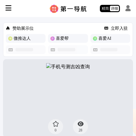
精简
详细
赞助展示位
立即入驻
微推达人
喜爱帮
喜爱AI
0
28