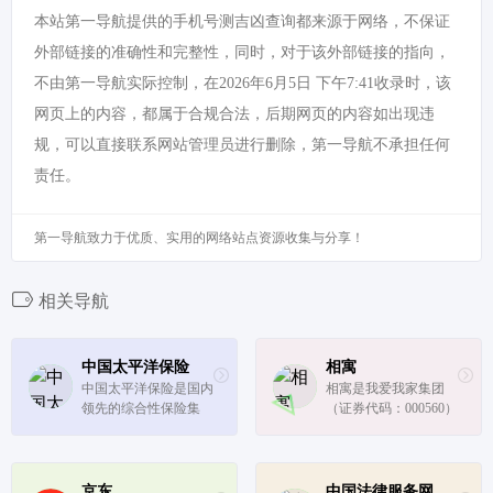
本站第一导航提供的手机号测吉凶查询都来源于网络，不保证
外部链接的准确性和完整性，同时，对于该外部链接的指向，
不由第一导航实际控制，在2026年6月5日 下午7:41收录时，该
网页上的内容，都属于合规合法，后期网页的内容如出现违
规，可以直接联系网站管理员进行删除，第一导航不承担任何
责任。
第一导航致力于优质、实用的网络站点资源收集与分享！
相关导航
中国太平洋保险
相寓
中国太平洋保险是国内
相寓是我爱我家集团
领先的综合性保险集
（证券代码：000560）
团，拥有车险、人寿保
旗下的房屋资产管理的
险、财产保险、养老保
平台，始于集团2001年
险、健康保险、农业保
开始的“房屋管家”业
险和资产管理等保险全
务，为业主和租客提供
京东
中国法律服务网