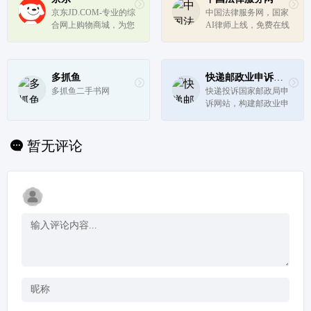
牌照。太保官网入口为
高品质房屋托管、租房
京东JD.COM-专业的综
中国法律服务网，国家
客户提供保险购买、保
产品和综合生活服务，
合网上购物商城，为您
AI律师上线，免费在线
险查询、...
主张回归居...
提供正品低价的购物选
咨询任何法律问题！
择、优质便捷的服务体
验。商品来自全球数十
万品牌商家，囊括家
多抓鱼
快递邮政业申诉服务平台
电、手机、电脑、服
多抓鱼二手书网
快递投诉国家邮政局申
装、居家、母婴、美
诉网站，构建邮政业申
妆、个护、食品...
诉服务平台，激发邮政
行业发展活力 提升邮
政行业监管效能 推动
暂无评论
行业绿色健康发展。