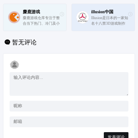
门的游戏都可以白嫖
到，需要什么游戏搜索
麋鹿游戏
illusion中国
即可，每款游戏都有介
麋鹿游戏仓库专注于整
Illusion是日本的一家知
绍和保姆级的安装教
合当下热门、冷门及小
名十八禁3D游戏制作
程。
众单机游戏，并且每日
公司，主要作品有尾行
不间断持续更新上新。
系列、欲望格斗系列、
找游戏，认准麋鹿游戏
欲望血液系列、人工少
暂无评论
仓库！经过多年努力麋
女系列及性感沙滩系列
鹿GAME已经成为了众
等。
多游戏玩家首选的游戏
资源下载...
发表评论