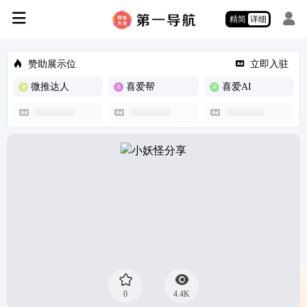
精简
详细
赞助展示位
立即入驻
微推达人
喜爱帮
喜爱AI
0
4.4K