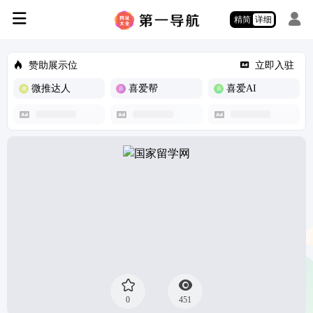
精简
详细
赞助展示位
立即入驻
微推达人
喜爱帮
喜爱AI
0
451