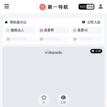
精简
详细
赞助展示位
立即入驻
微推达人
喜爱帮
喜爱AI
中国
0
2.2K