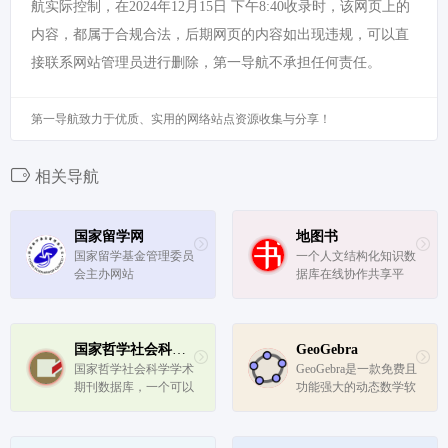
航实际控制，在2024年12月15日 下午8:40收录时，该网页上的
内容，都属于合规合法，后期网页的内容如出现违规，可以直
接联系网站管理员进行删除，第一导航不承担任何责任。
第一导航致力于优质、实用的网络站点资源收集与分享！
相关导航
国家留学网
地图书
国家留学基金管理委员
一个人文结构化知识数
会主办网站
据库在线协作共享平
台，旨在向科研机构、
研究团队、志愿组织、
学者、学生和爱好者，
提供即开即用的结构化
国家哲学社会科学学术期刊数据库
GeoGebra
知识库协作、共享、分
国家哲学社会科学学术
GeoGebra是一款免费且
析、应用等在线软件云
期刊数据库，一个可以
功能强大的动态数学软
服务。
免费下载最新学术论文
件、可视化绘图计算
的神奇网站。
器，主要功能包含CAS
计算机、科学计算机、