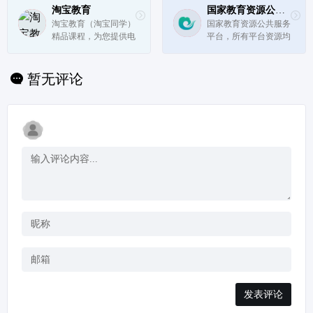
3D计算机、计算与绘
淘宝教育
国家教育资源公共服务平台
图。
淘宝教育（淘宝同学）
国家教育资源公共服务
精品课程，为您提供电
平台，所有平台资源均
子商务、公务员、考
免费使用，任何单位及
研、英语、小语种、口
个人不得用于商业行
语外教、雅思托福、学
为。
暂无评论
历教育、考试认证、文
体艺术、中小学辅导、
亲子早教、生活百科、
电脑IT、...
发表评论