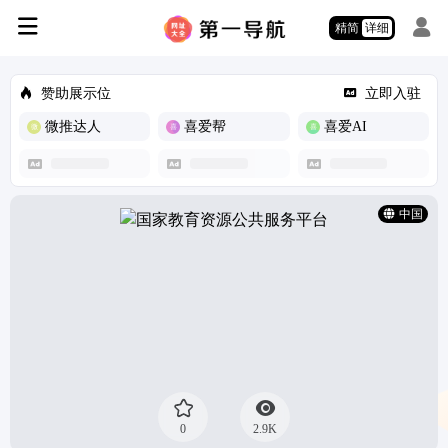
精简
详细
赞助展示位
立即入驻
微推达人
喜爱帮
喜爱AI
中国
0
2.9K