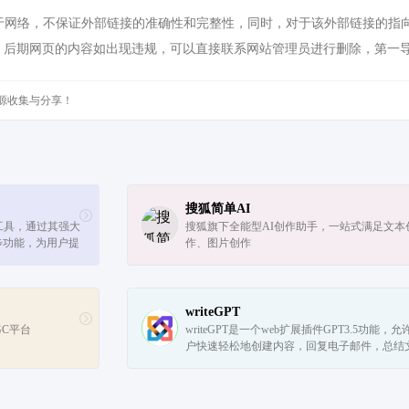
网络，不保证外部链接的准确性和完整性，同时，对于该外部链接的指向，不由
，后期网页的内容如出现违规，可以直接联系网站管理员进行删除，第一
源收集与分享！
搜狐简单AI
辑工具，通过其强大
搜狐旗下全能型AI创作助手，一站式满足文本
步功能，为用户提
作、图片创作
更新和本地化解决
writeGPT
GC平台
writeGPT是一个web扩展插件GPT3.5功能，允
户快速轻松地创建内容，回复电子邮件，总结
章，学习和审查代码，以及翻译任何网站上的
容。它提供了一个热键命令来激活扩展，用户..