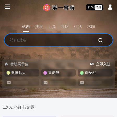
精简
详细
站内
搜索
工具
社区
生活
求职
赞助展示位
立即入驻
微推达人
喜爱帮
喜爱AI
AI小红书文案