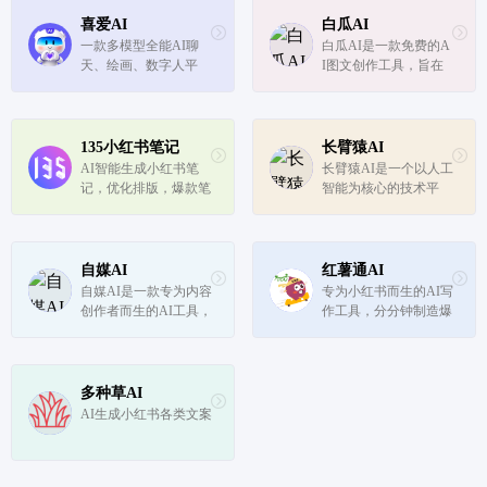
喜爱AI
白瓜AI
一款多模型全能AI聊
白瓜AI是一款免费的A
天、绘画、数字人平
I图文创作工具，旨在
台。
帮助用户快速生成图文
内容，提升创作效率和
质量。
135小红书笔记
长臂猿AI
AI智能生成小红书笔
长臂猿AI是一个以人工
记，优化排版，爆款笔
智能为核心的技术平
记轻松打造
台，提供多种AI工具和
服务，包括自然语言处
理、图像识别、机器学
习等，旨在帮助用户提
自媒AI
红薯通AI
高工作效率，优化业务
自媒AI是一款专为内容
专为小红书而生的AI写
流程，提升用户体验。
创作者而生的AI工具，
作工具，分分钟制造爆
它提供AI改写、生成文
款。
章、小红书笔记生成、
标题优化等功能，旨在
帮助创作者轻松提升内
多种草AI
容质量，提高阅读量，
AI生成小红书各类文案
让内容更具吸引力。