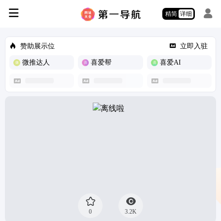
精简
详细
赞助展示位
立即入驻
微推达人
喜爱帮
喜爱AI
0
3.2K