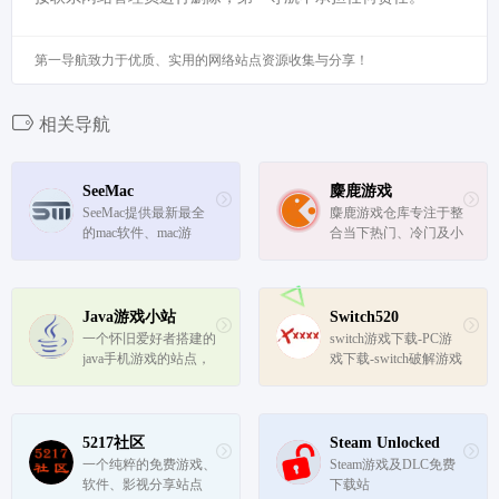
第一导航致力于优质、实用的网络站点资源收集与分享！
相关导航
SeeMac
麋鹿游戏
SeeMac提供最新最全
麋鹿游戏仓库专注于整
的mac软件、mac游
合当下热门、冷门及小
戏、苹果电脑软件、苹
众单机游戏，并且每日
果电脑游戏下载。
不间断持续更新上新。
找游戏，认准麋鹿游戏
仓库！经过多年努力麋
Java游戏小站
Switch520
鹿GAME已经成为了众
一个怀旧爱好者搭建的
switch游戏下载-PC游
多游戏玩家首选的游戏
java手机游戏的站点，
戏下载-switch破解游戏
资源下载...
提供诺基亚、三星、索
下载
尼爱立信等经典java手
机的游戏信息介绍、游
戏截图浏览、游戏下载
5217社区
Steam Unlocked
服务。
一个纯粹的免费游戏、
Steam游戏及DLC免费
软件、影视分享站点
下载站