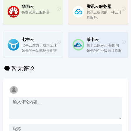
医疗云平台，专业政务
云、音视频解决方案。
华为云
腾讯云服务器
免费试用云服务器
腾讯云提供的一种云计
算服务。
七牛云
莱卡云
七牛云致力于成为全球
莱卡云(lcayun)是国内
领先的一站式场景化智
领先的企业级云计算服
能音视频 APaaS 服务
务提供商，有云服务器
商，围绕数字化浪潮下
云主机、高防服务器、
的在线音视频需求，基
CDN、DNS等产品,已
暂无评论
于强大的云边一体化能
在国内、香港、韩国、
力和低代码能力，持续
美国、日本、新加坡、
在视频点播、互动直
欧洲等地区进行布点。
播、实时音...