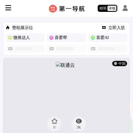
精简
详细
赞助展示位
立即入驻
微推达人
喜爱帮
喜爱AI
中国
0
3K