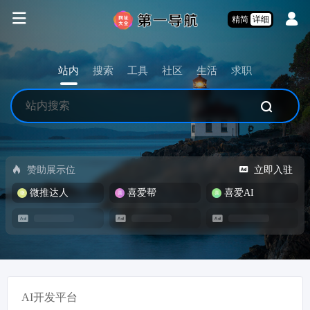
精简
详细
站内
搜索
工具
社区
生活
求职
赞助展示位
立即入驻
微推达人
喜爱帮
喜爱AI
AI开发平台