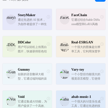
（IDE）无缝集成，提
供对多个大型语言模型
的访问，从而提高编程
效率和代...
StoryMaker
FaceChain
通过先进的 AI 技术，
它通过结合Stable Diffu
为创作者提供了一种生
sion模型和LoRA风格
成具有高度一致性和个
化模型，为用户提供了
性化特征的图像序列的
一个简单易用的平台来
方法，特别适合需要角
生成个性化的数字形象
色和场景连贯性的创意
和写真。无论是用于个
DDColor
Real-ESRGAN
项目
人娱乐还是专业需求，
用户可以轻松上传黑白
一个强大的图像超分辨
FaceChain都能满足用
图片，快速获得彩色结
率工具，它利用深度学
户的多样...
果，无论是对于修复老
习和生成对抗网络，在
照片还是为动漫风景上
没有真实高分辨率图像
色，DDColor都能提供
作为参考的情况下，通
令人满意的效果。
过合成退化过程来提升
Gummy
Vary-toy
低分辨率图像的质量。
创新的语音翻译大模
一个小型但功能强大的
型，它通过端到端的设
视觉语言模型，它使得
计和深度学习技术，实
资源有限的研究者和开
现了高质量的实时语音
发者也能体验到先进的
翻译。无论是在国际会
视觉语言模型功能。
议、教育培训、旅游导
Void
abab-music-1
航还是客户服务和医疗
它通过集成AI功能，为
一个强大的AI音乐生成
咨询等场景中，Gumm
用户提供了一个高效、
工具，它通过先进的技