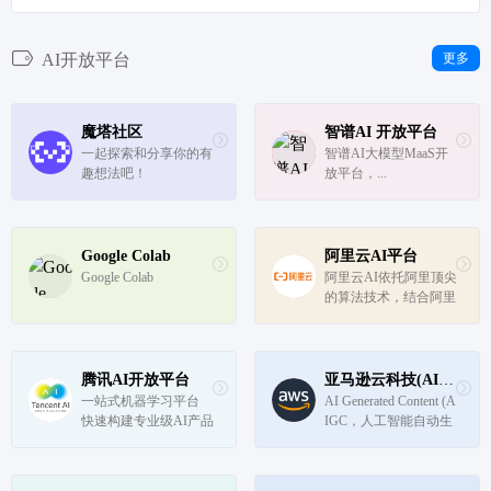
AI开放平台
更多
魔塔社区
智谱AI 开放平台
一起探索和分享你的有
智谱AI大模型MaaS开
趣想法吧！
放平台，...
Google Colab
阿里云AI平台
Google Colab
阿里云AI依托阿里顶尖
的算法技术，结合阿里
云可靠和灵活的云计算
基础设施和平台服务，
帮助企业简化IT框架、
实现商业价值、加速数
腾讯AI开放平台
亚马逊云科技(AIGC扶持计划)
智化转型。阿里云数十
一站式机器学习平台 
AI Generated Content (A
项AI能力，稳定、易
快速构建专业级AI产品
IGC，人工智能自动生
用、能力...
成内容)，是继专业生
产内容（PGC, Professi
onal-generated Conten