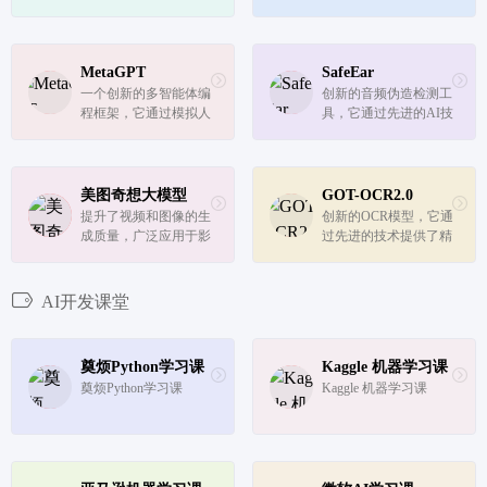
y都能提供高...
智能的编程和文本编辑
术，使得音乐创作更加
环境。无论是代码开发
便捷和高效。无论是专
还是文本编辑，Void都
业的音乐制作人还是业
能提供强大的支持和便
余爱好者，都能够利用
MetaGPT
SafeEar
捷的操作。
这个模型来创作出高质
一个创新的多智能体编
创新的音频伪造检测工
量的音乐作品。
程框架，它通过模拟人
具，它通过先进的AI技
类工作流程和采用标准
术保护用户的语音隐
化操作程序来提高代码
私，同时提供高效的伪
生成的质量和效率。该
造音频检测能力。
框架特别适合解决复杂
美图奇想大模型
GOT-OCR2.0
的软件开发任务，并为
提升了视频和图像的生
创新的OCR模型，它通
自动化编程和多智能体
成质量，广泛应用于影
过先进的技术提供了精
协作提...
像美化、视频剪辑、电
准、高效的OCR解决方
商设计、口播视频制
案。无论是文档数字
作、广告营销和游戏设
化、场景文本识别还是
AI开发课堂
计等多个领域
票据处理等应用场景，
GOT-OCR 2.0都能提供
强大的支持。
奠烦Python学习课
Kaggle 机器学习课
奠烦Python学习课
Kaggle 机器学习课