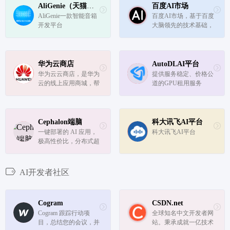
t）、用户生产内容（U
AliGenie（天猫精灵开放平台）
百度AI市场
GC, User-generated Cont
AliGenie一款智能音箱
百度AI市场，基于百度
ent）之后的新型内容
开发平台
大脑领先的技术基础，
创...
集合众多优秀企业和开
发者，打通AI产业上下
游。为AI服务商提供展
示和交易平台，为需求
华为云商店
AutoDLAI平台
方提供多维度的软件能
华为云云商店，是华为
提供服务稳定、价格公
力、硬件产品、解决方
云的线上应用商城，帮
道的GPU租用服务
案、数...
助伙伴实现解决方案及
商品快速商业化，为用
户提供优质、便捷的，
基于云计算、大数据业
Cephalon端脑
科大讯飞AI平台
务的软件 、服务和解
一键部署的 AI 应用，
科大讯飞AI平台
决方案，全面满足用户
极高性价比，分布式超
快速上云...
级计算机网络 AI 算力
平台 1.0
AI开发者社区
Cogram
CSDN.net
Cogram 跟踪行动项
全球知名中文开发者网
目，总结您的会议，并
站。秉承成就一亿技术