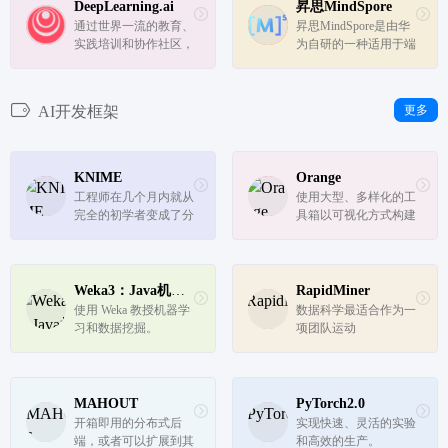
DeepLearning.ai
昇思MindSpore
通过世界一流的教育、
昇思MindSpore是由华
实践培训和协作社区，
为自研的一种适用于端
使全球劳动力能够建立
边云场景的新型开源深
一个人工智能驱动的未
度学习训练/推理框
来。
架，MindSpore提供了
AI开发框架
更多
友好的设计和高效的执
行，旨在提升数据科学
家和算法工程师的开发
体验，并为As...
KNIME
Orange
工程师在几个月内就从
使用大型、多样化的工
完全的初学者变成了分
具箱以可视化方式构建
析从业者。”
数据分析工作流。
Weka3：Java机器学习软件
RapidMiner
使用 Weka 教授机器学
数据科学最适合作为一
习和数据挖掘。
项团队运动
MAHOUT
PyTorch2.0
开箱即用的分布式后
实现快速、灵活的实验
端，或者可以扩展到其
和高效的生产。