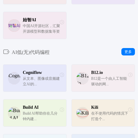
理框架、...
魔塔社区（ModelScop
e）即服务共享平台，
旨在为泛AI开发者提供
灵活、易用、低成本的
始智AI
一站式模型服务产品。
中国AI开源社区，汇聚
这个社区汇集了业界最
开源模型和数据集等资
新最热的...
源，让AI资源更方便获
取。
AI低(无)代码编程
更多
Cogniflow
B12.io
从文本、图像或音频建
B12是一个由人工智能
立AI的...
驱动的网...
Build AI
Kili
Build AI帮助你在几分
在不使用代码的情况下
钟内建...
打造个...