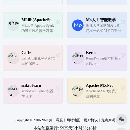
他分布式后端。
MLlib(ApacheSpark)
Mo人工智能教学实习平台
MLlib是 Apache Spark 
浙江大学团队研发，0 
的可扩展机器学习库
门槛一站式AI学习平台
Caffe
Keras
CaffeUC伯克利研究推
KerasPython版本的Tens
出的深度...
orFlow...
scikit-learn
Apache MXNet
scikit-learnPython机器
Apache MXNet免费开
学习库
源的深度...
Copyright © 2010-2026 第一导航
╎
网站地图
╎
用户协议
╎
免责声明
本站勉强运行: 5925天5小时33分9秒