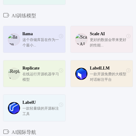
处理技术简化了数据库
查询和数据分析的过
程。它的开源性质、多
AI训练模型
数据库支持、数据安全
保护和协作功能使其成
为企业和开发者管理数
llama
Scale AI
据库的理...
这个存储库旨在作为一
更好的数据会带来更好
个最小...
的性能...
Replicate
LabelLLM
在线运行开源机器学习
一款开源免费的大模型
模型
对话标注平台
LabelU
一款轻量级的开源标注
工具
AI国际导航