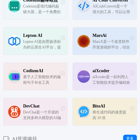
Codeium翻译站点
AI Code Converter
Codeium是现代编码超
AICodeConvert是一个
级大国，是一个免费的
强大的工具，可以让用
人工智能代码完成工
户轻松地生成或转换代
具。它支持超过20多种
码和自然语言为他们喜
语言，并与您最喜欢的
欢的编程语言。该工具
ide集成。
利用人工智能技术提供
Lepton AI
MarsAi
代码生成和翻译功能，
Lepton AI是由贾扬清创
MarsX是一个改变软件
从而提高生产力。
办的云原生AI平台，提
开发游戏的平台，结合
供了一系列工具和服
了AI、NoCode和代
务，降低AI应用开发的
码，以及微应用。
门槛，帮助开发者更容
易地完成创建、部署和
CodiumAI
aiXcoder
扩展任务。它提供了 P
基于人工智能技术的编
aiXcoder是一款利用人
ython SDK 和云计算平
程句子补全工具
工智能技术提升编程效
台。Pyth...
率的插件，旨在通过AI
技术为开发者提供无限
赋能。它是由硅心科技
开发的核心产品，是国
DevChat
BitoAI
内首款基于深度学习的
DevChat是一个开源的
将生成代码的速度提
智能化软件开发工具。
支持多种大模型的AI编
高 10 倍
程助手，旨在让编码工
作变得更加轻松。它通
过与您的集成开发环境
AI开源项目
更多