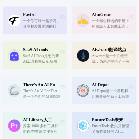
Favird
AItoGrow
一个你可以一起学习、
一个精心挑选的市场上
分享和发展资源的社
的顶级人工智能工具，
区。
以帮助你的创业公司成
长。这些工具将有助于
自动化流程并找到新客
户。
SaaS AI tools
Aiwizard翻译站点
SaaS AI Tools是您的新
Aiwizard是一个在线资
AI工具和每日AI新闻
源，为用户提供了一份
的来源，帮助您的创造
最佳的AI工具清单，用
力提升到一个新的水
于文案、SEO、视频生
平。
成、营销技术等。用户
可以订阅aiwizard学院
There’s An AI For That
AI Depot
每周通讯，以了解最新
There's An AI For That
AI Depot是一个发现和
的人工智能工具、新闻
是一个全面的AI跟踪器
比较最好的新人工智能
和突破。
工具的平台。它包括音
频、汽车、商业、聊天
应用、社区、数据、设
计、开发工具、电子商
AI Library人工智能图书馆
FutureTools未来工具翻译站点
务、教育、金融、医疗
探索 1000 多种工具和
FutureTools 收集并整理
保健、人力资源/招
协作,带有语义搜索和
了所有最好的 AI 工
聘、成像工...
过滤器。单击任何卡片
具，让你也能成为超