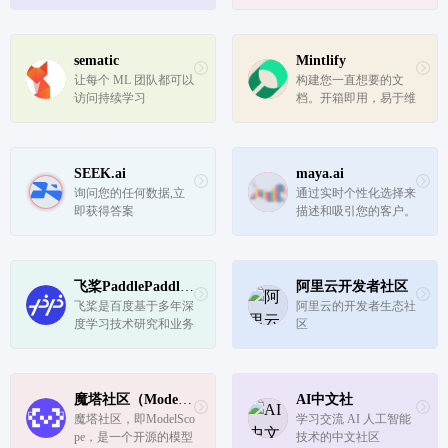
可以将关键信息同步到
人的使命，为IT技术人
您的 CRM，每周为您
成长及科技企业发展，
节省时间。
提供开发者生态的全方
位服务。
sematic
Mintlify
让每个 ML 团队都可以
构建您一直想要的文
访问持续学习
档。开箱即用，易于维
护，并针对用户参与进
行了优化。
SEEK.ai
maya.ai
询问您的任何数据,立
通过实时个性化选择来
即获得答案
描述和吸引您的客户。
使客户能够无缝交易
飞桨PaddlePaddle开发者社区
阿里云开发者社区
飞桨是百度基于多年深
阿里云的开发者生态社
度学习技术研究和业务
区
应用打造的产业级深度
学习平台。它是中国首
个自主研发、功能完
备、开源开放的产业级
魔塔社区（ModelScope）
AI中文社
深度学习平台，集成了
魔塔社区，即ModelSco
学习交流 AI 人工智能
深度学习核心训练和推
pe，是一个开源的模型
技术的中文社区