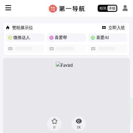
精简
详细
赞助展示位
立即入驻
微推达人
喜爱帮
喜爱AI
0
1K