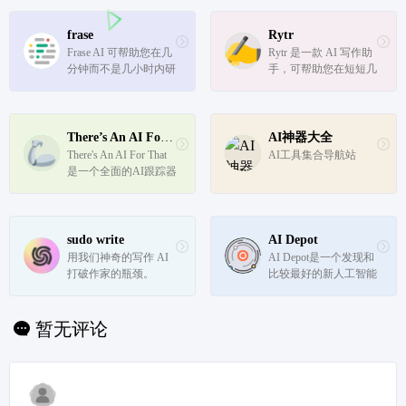
frase
Rytr
Frase AI 可帮助您在几
Rytr 是一款 AI 写作助
分钟而不是几小时内研
手，可帮助您在短短几
究、编写和优化高质量
秒钟内以极低的成本创
的 SEO 内容。
建高质量的内容！
There’s An AI For That
AI神器大全
There's An AI For That
AI工具集合导航站
是一个全面的AI跟踪器
sudo write
AI Depot
用我们神奇的写作 AI 
AI Depot是一个发现和
打破作家的瓶颈。
比较最好的新人工智能
工具的平台。它包括音
频、汽车、商业、聊天
应用、社区、数据、设
暂无评论
计、开发工具、电子商
务、教育、金融、医疗
保健、人力资源/招
聘、成像工...