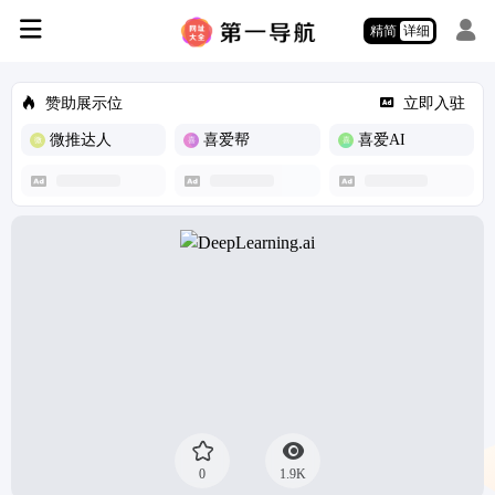
精简
详细
赞助展示位
立即入驻
微推达人
喜爱帮
喜爱AI
0
1.9K