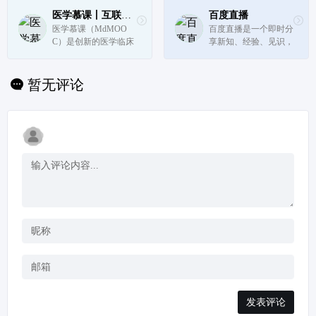
地区,地方频道分布全
编发新闻数以万计。
国31个省市自治区,每
医学慕课丨互联网医学实践教育平台
百度直播
天24小时同时使用6种
医学慕课（MdMOO
百度直播是一个即时分
语言滚动发稿,权威、
C）是创新的医学临床
享新知、经验、见识，
准确、及时播发国...
实践学习平台。医学慕
陪伴用户收获与成长的
课网结合最新PI-Learni
直播平台。目前用户可
ng教育理念，提供了丰
通过百度百家号开播，
暂无评论
富的临床医学各领域实
百家号是全球最大中文
践课程，并且富有交互
搜索引擎百度为内容创
性及趣味性，用户共同
作者提供的内容发布、
生产课程，学...
内容变...
发表评论