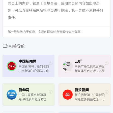
网页上的内容，都属于合规合法，后期网页的内容如出现违
规，可以直接联系网站管理员进行删除，第一导航不承担任何
责任。
第一导航致力于优质、实用的网络站点资源收集与分享！
相关导航
中国新闻网
云听
中国新闻网，是知名的
中央广播电视总台声音
中文新闻门户网站，也
新媒体平台云听，以资
是全球互联网中文新闻
讯、知识、文化为内容
资讯最重要的原创内容
战略方向，集纳总台精
供应商之一。依托中新
品内容，自制音频IP节
社遍布全球的采编网
目，创作优质有声书，
新华网
新浪新闻
络,每天24小时面向广
致力于为手机、车机、
中国主要重点新闻网
新浪网新闻中心是新浪
大网民和网络媒体，快
平板电脑、智能穿戴等
站,依托新华社遍布全
网最重要的频道之一，
速、准确地...
多终端...
球的采编网络,记者遍
24小时滚动报道国内、
布世界100多个国家和
国际及社会新闻。每日