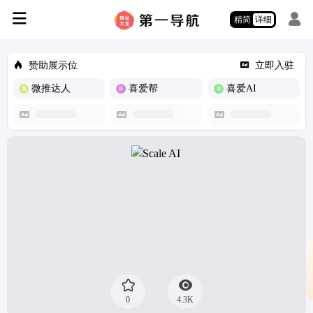
精简
详细
赞助展示位
立即入驻
微推达人
喜爱帮
喜爱AI
0
4.3K