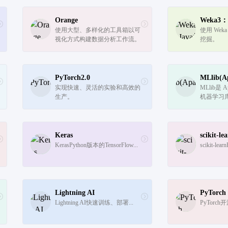
Orange
Weka3
使用大型、多样化的工具箱以可
使用 We
视化方式构建数据分析工作流。
挖掘。
PyTorch2.0
MLlib(A
实现快速、灵活的实验和高效的
MLlib是 A
生产。
机器学习
Keras
scikit-le
KerasPython版本的TensorFlow...
scikit-l
Lightning AI
PyTorch
Lightning AI快速训练、部署...
PyTorc