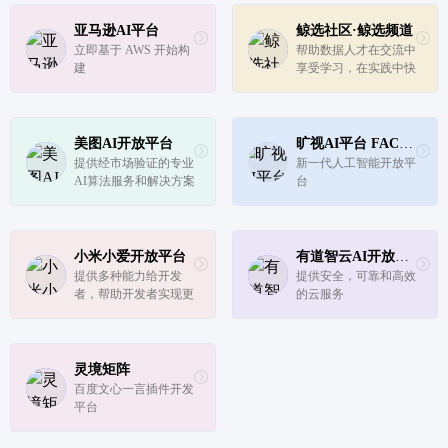
亚马逊AI平台
鲸选社区·鲸选频道
立即基于 AWS 开始构
帮助数据人才在交流中
建
享受学习，在实践中快
速成长
美图AI开放平台
旷视AI平台 FACE++
提供经市场验证的专业
新一代人工智能开放平
AI算法服务和解决方案
台
小米小爱开放平台
有道智云AI开放平台
提供多种能力给开发
提供安全，可靠和高效
者，帮助开发者实现更
的云服务
多可能
灵境矩阵
百度文心一言插件开发
平台