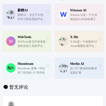
新榜AI
Winston AI
新榜AI，专注于AI技
Winston AI是一个行业
术学习和应用的平台，
领先的AI内容检测工
提供AI制图、chatGPT
具，专门设计用于检测
等实用工具导航和AI集
由各种大型语言模型
合，覆盖图像识别、自
（LLM）生成的AI内
然语言处理、数据分析
容，包括ChatGPT、GP
WebTools
X-Me
等多个领域，探索AI的
T-4、Google Gemini
WebTools是为开发者提
X-Me是一个创新的AI 
无限可能。
等。
供的在线工具的平台，
Avatar视频生成平台，
我们致力于提供简单实
允许用户创建个性化的
用、贴心智能的在线工
AI化身视频。用户可以
具，以提高我们日常的
上传自拍视频，输入文
开发效率。这些工具之
本，并生成支持147种
Moonbeam
Merlin AI
所以有生气，因为我们
语言的多语言视频内
Moonbeam 是唯一经过
由 GPT 驱动的终极浏
都是开发者！
容。
专门培训的 AI 写作助
览器扩展
手，可帮助您撰写论
文、故事、文章、博客
和其他长篇内容。
暂无评论