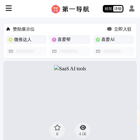
精简
详细
赞助展示位
立即入驻
微推达人
喜爱帮
喜爱AI
0
4.1K