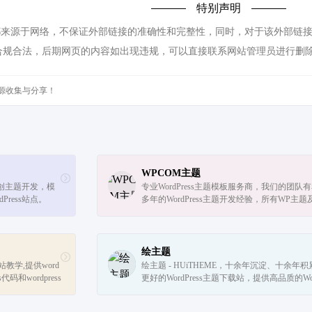
特别声明
题都来源于网络，不保证外部链接的准确性和完整性，同时，对于该外部链接的指向
合规合法，后期网页的内容如出现违规，可以直接联系网站管理员进行删
源收集与分享！
WPCOM主题
s原创主题开发，模
专业WordPress主题模板服务商，我们的团队
ress站点。
多年的WordPress主题开发经验，所有WP主题
件均原创开发，并有我们自主开发的wordpress
台主题设置面板，即使不懂代码也能轻松搞...
绘主题
s建站教学,提供word
绘主题 - HUiTHEME，十余年沉淀、十余年积
ss代码和wordpress
更好的WordPress主题下载站，提供高品质的Wo
ordpress.
ress主题，企业主题，博客主题，WordPress模
还有更多的WordPress安装使用教程供你...