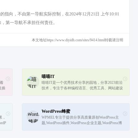
，不由第一导航实际控制，在2024年12月21日 上午10:01
除，第一导航不承担任何责任。
本文地址https://www.diyidh.com/sites/9414.html转载请注明
嘻嘻IT
有着
嘻嘻IT是一个优秀技术分享的园地，分享2023前沿
及插
技术，专注于各种编程语言、优秀工具、网站建设
后
以及技术栈，旨在带动更多的人去分享，去学习，
让更多的开发者保持对技术的好奇心和...
WordPress蜂蜜
累，
WPMEL专注于提供分享高质量原创WordPress主
rdP
题,WordPress插件,WordPress企业主题,WordPress博
板，
客主题,wordpress建站教程入门,wordpress网站模板,
wordpress搭建,并为广大WordPress站...