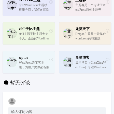
WPCOM主题
主题客
专业WordPress主题模
主题客是一个专注于W
板服务商，我们的团队
ordPress原创主题开
有着多年的WordPress
发，模板、插件、教
主题开发经验，所有W
程、经验分享的WordPr
P主题及插件均原创开
ess站点。
发，并有我们自主开发
zibll子比主题
龙笑天下
的wordpress后台主题
zibll主题子比主题专为
Dragon主题是一款集合
设置面板，即使不懂代
个人、企业的WordPres
wordpress商城主题、
码也能轻松搞...
s主题美化设计开发，
图片主题、资源下载主
wp主题采用简约优雅
题、博客主题的wordpr
的设计风格搭配强大的
ess多功能高级付费主
商城功能以及易用的模
题模板，支持QQ微博
wptao
晨星博客
块化配置，成为更加适
微信登录，支持支付宝
WordPress淘宝客主
晨星博客（ChenXingW
合中文wordpress商城
当面付、微信扫码/H5
题，为用户提供必备的
eb.Com）专注WordPres
主题模板、...
支付/JSAPI支...
低成本营销工具，如W
s程序周边主题及插件
ordPress连接微博、微
的开发制作，旨在为大
信机器人、淘宝客插件
家提供优质主题资源和
暂无评论
（wptao）等。
服务，解决广大站长的
建站需求。