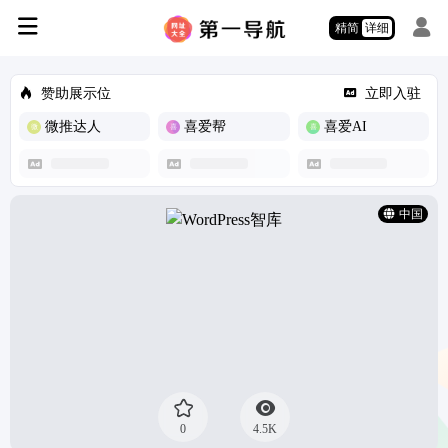
精简
详细
赞助展示位
立即入驻
微推达人
喜爱帮
喜爱AI
中国
0
4.5K