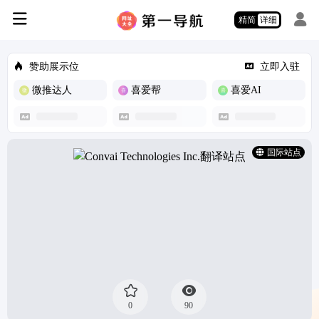
精简
详细
赞助展示位
立即入驻
微推达人
喜爱帮
喜爱AI
国际站点
0
90