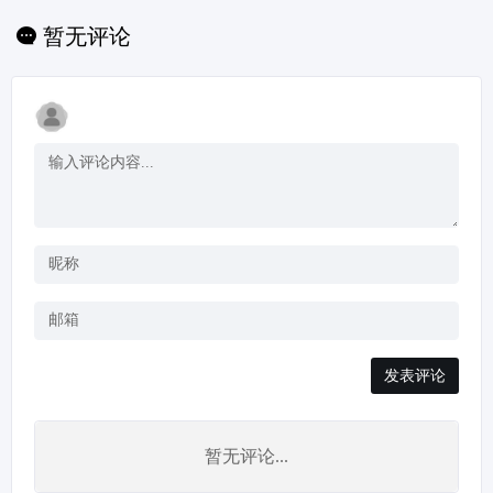
提供了强大支持。无论
是在教育、娱乐还是其
暂无评论
他领域，Charisma都能
够通过其可控AI和Gen
AI即兴创作能力，帮助
开发者构...
发表评论
暂无评论...