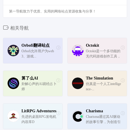
第一导航致力于优质、实用的网络站点资源收集与分享！
相关导航
Orbofi翻译站点
Octokit
Orbofi允许用户为web
Octokit是一个多功能的
3、游戏...
无代码游戏创作工具，
它通过提供丰富的模板
和资产，简化了游戏开
发和部署流程，使得任
何用户都能轻松创建游
算了么AI
The Simulation
戏化产品。
卦解心声的AI易经占卜
仿真是一个人工intellige
师
nce-...
LitRPG Adventures
Charisma
先进的桌面RPG发电机
Charisma通过其AI驱动
内容库D
的故事引擎，为创造引
人入胜的虚拟角色对话