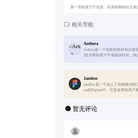
第一导航致力于优质、实用的网络站点资
相关导航
Aethera
Aethera是一个创新的协作知识
I技术帮助用户节省阅读时间，快
息。无论是团队协作还是个人研究，A
供强大的文档管理、个性化助手和多
Jambot
JamBot 是一个由人工智能驱动的
ma的FigJam中。它旨在帮助用
加速进展。使用JamBot，用户可以
在同一画布上创建视觉思维导图、采
暂无评论