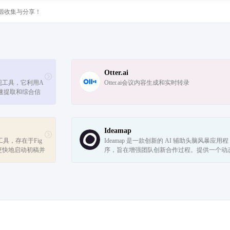
源收集与分享！
Otter.ai
发现工具，它利用A
Otter.ai会议内容生成和实时转录
速提取和综合信
ethera都能提
语...
Ideamap
工具，存在于Fig
Ideamap 是一款创新的 AI 辅助头脑风暴应用程
户更快地启动初稿并
序，旨在增强团队创新合作过程。提供一个动
与ChatGPT一起
台，团队可以实时生成、讨论和发展创意，有
取多...
将 AI 的力量带到头脑风暴中，促进更好...