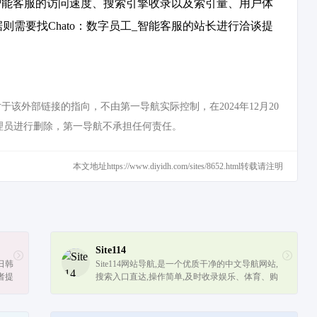
_智能客服的访问速度、搜索引擎收录以及索引量、用户体
需要找Chato：数字员工_智能客服的站长进行洽谈提
该外部链接的指向，不由第一导航实际控制，在2024年12月20
管理员进行删除，第一导航不承担任何责任。
本文地址https://www.diyidh.com/sites/8652.html转载请注明
Site114
日韩
Site114网站导航,是一个优质干净的中文导航网站,
者提
搜索入口直达,操作简单,及时收录娱乐、体育、购
物、新闻、小说、游戏、自媒体、工作等相关内容
网站,用户可自定义首页分类，以及添...