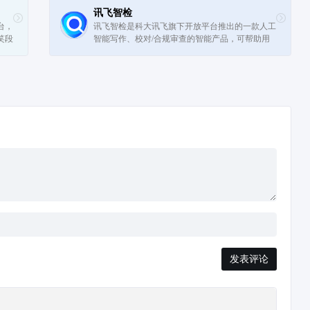
讯飞智检
台，
讯飞智检是科大讯飞旗下开放平台推出的一款人工
笑段
智能写作、校对/合规审查的智能产品，可帮助用
户进行AI智能文本纠错，支持对纯文本、Word、
图片、音频、视频进行批量审查。在节省人...
发表评论