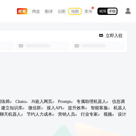
网盘
翻译
识图
地图
查询
邮箱
精简
详细
立即入驻
训练师
Chato
JS嵌入网页
Prompt
专属助理机器人
信息调
建立知识库
微信群
接入API
提升效率
智能客服
机器人
聊天机器人
节约人力成本
营销人员
行业专家
视频
设计