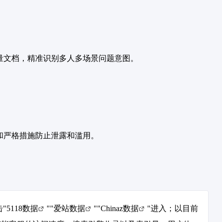
海量文档，精准识别多人多场景问题意图。
术和严格措施防止泄露和滥用。
"
5118数据
""
爱站数据
""
Chinaz数据
"进入；以目前