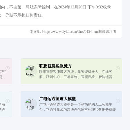
第一导航实际控制，在2024年12月20日 下午9:32收录
第一导航不承担任何责任。
本文地址https://www.diyidh.com/sites/9154.html转载请注明
联想智慧客服魔方
东/
联想智慧客服魔方系统，集智能机器人、在线客
务
服、呼叫中心、工单系统、智能质检、智能运营、
助
外呼营销于一体，提供全方位智慧客服解决方案，
融合原有系统，盘活数据，加速实现数字...
广电运通望道大模型
具备
广电运通望道大模型是一个多功能的人工智能平
机自
台，它通过集成的高级自然语言处理和数据分析能
，帮
力，为用户提供了从文本分析到创意生成的一系列
服务。