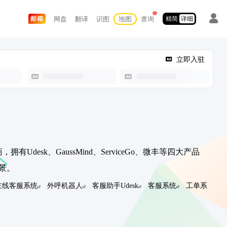
网盘
翻译
识图
地图
查询
邮箱
精简
详细
立即入驻
desk、GaussMind、ServiceGo、微丰等四大产品
景。
在线客服系统
外呼机器人
客服助手Udesk
客服系统
工单系