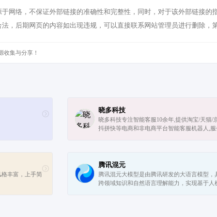
网络，不保证外部链接的准确性和完整性，同时，对于该外部链接的指向，不由
合法，后期网页的内容如出现违规，可以直接联系网站管理员进行删除，
源收集与分享！
晓多科技
晓多科技专注智能客服10余年,提供淘宝/天猫/京
抖拼快等电商和非电商平台智能客服机器人,服
提效、客户体验提升管理、服务式营销等产品,
力企业降本增效！
腾讯混元
风格丰富，上手简
腾讯混元大模型是由腾讯研发的大语言模型，
跨领域知识和自然语言理解能力，实现基于人
然语言对话的方式，理解用户指令并执行任务
助用户实现人获取信息，知识和灵感。