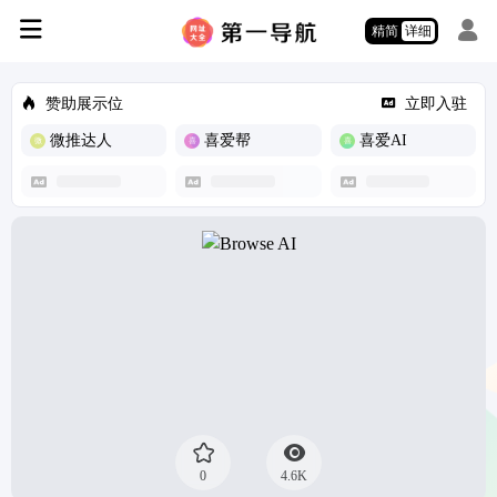
精简
详细
赞助展示位
立即入驻
微推达人
喜爱帮
喜爱AI
0
4.6K