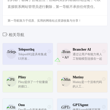
直接联系网站管理员进行删除，第一导航不承担任何责任。
第一导航致力于优质、实用的网络站点资源收集与分享！
相关导航
Teleporthq
Brancher AI
TeleportHQ是具有集成
通过让用户有能力将人
UI开发...
工智能模型连接在一起
并产生独特的人工智能
驱动的应用程序，使所
有人都能使用人工智
能。盈利并与世界分享
Pliny
Mutiny
你的创作。
Pliny提供了一个轻量级
Mutiny是一个没有代码
的接口...
的人工...
Onu
GPTAgent
Onu是一个开发者优先
使用Agent创建可部署