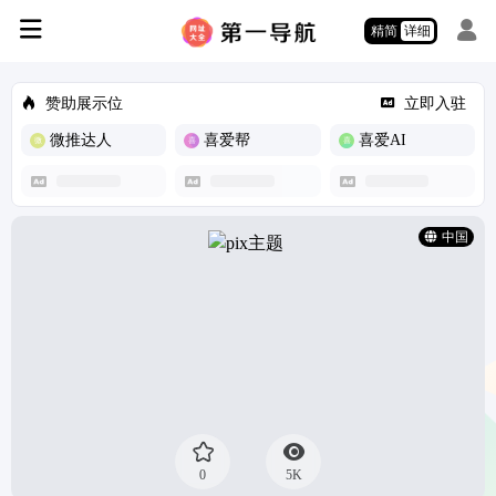
精简
详细
赞助展示位
立即入驻
微推达人
喜爱帮
喜爱AI
中国
0
5K