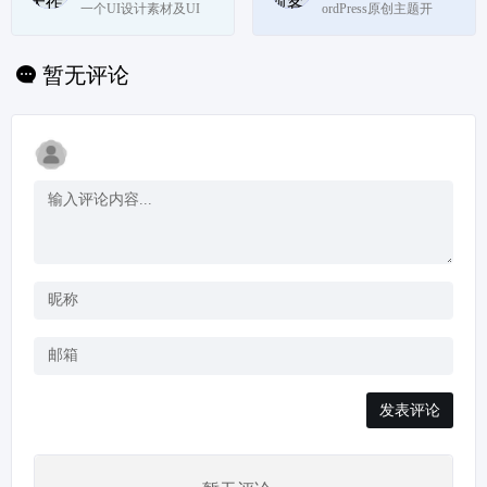
一个UI设计素材及UI
ordPress原创主题开
设计资源下载平台,旨
发，模板、插件、教
在为UI设计师提供优质
程、经验分享的WordPr
UI素材,ui资源,ai素材,Fi
ess站点。
暂无评论
gma素材,xd素材,sketch
素材,psd源文件,图标素
材,插画素材及界面设
计,...
发表评论