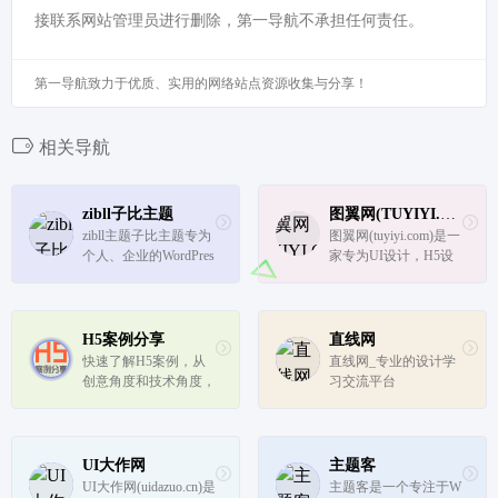
接联系网站管理员进行删除，第一导航不承担任何责任。
第一导航致力于优质、实用的网络站点资源收集与分享！
相关导航
zibll子比主题
图翼网(TUYIYI.COM)
zibll主题子比主题专为
图翼网(tuyiyi.com)是一
个人、企业的WordPres
家专为UI设计，H5设
s主题美化设计开发，
计，GUI设计，图标UI
wp主题采用简约优雅
设计等从事设计行业的
的设计风格搭配强大的
UI设计师打造的UI设
商城功能以及易用的模
计交流，UI设计教程，
H5案例分享
直线网
块化配置，成为更加适
UI设计规范，H5设计
快速了解H5案例，从
直线网_专业的设计学
合中文wordpress商城
交流，HTML5设计教
创意角度和技术角度，
习交流平台
主题模板、...
程，HTML5设计作...
讨论H5案例。适合人
群：产品经理，宣传策
划，设计师，技术开发
工程师，新媒体，爱好
UI大作网
主题客
创意的小伙伴必备~
UI大作网(uidazuo.cn)是
主题客是一个专注于W