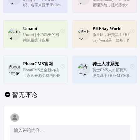
织，名字来源于“Bulleti
管理系统，建站系统c
n Board Blog”缩写，目
ms网站模板下载，公
标是将独立博客与论坛
司网站、企业网站模
结合，形成一种新的网
板、网站后台系统模
络社区体验。
板、免费网站模板、付
Umami
PHPSay World
费服务模板等，前台生
Umami | 小巧精美的网
微社区，轻交流！PHP
成html符合cmsSEO优
站流量统计应用
Say World是一款基于P
化。11年建站公司...
HP和MySQL的微社区
程序，是国内最受欢迎
的微社区程序之一。P
HPSay拥有微社区、微
PbootCMS官网
骑士人才系统
博客、贴吧三条产品
PbootCMS是全新内核
骑士CMS人才招聘系
线！
且永久开源免费的PHP
统是基于PHP+MYSQL
企业网站开发建设管理
的免费网站管理系统源
系统，是一套高效、简
码，提供完善的人才招
洁、 强悍的可免费商
聘网站建设方案。强大
暂无评论
用的PHP CMS源码，
的猎头,校园招聘系
能够满足各类企业网站
统，微信端,小程序,红
开发建设的需要。系统
包职位等更多实用功能
采用简单到想哭...