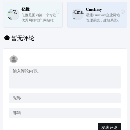
爱好者提供快捷方便的
址，搞笑段子，热点资
电影视频导航。
讯。
亿推
CmsEasy
亿推是国内第一个专注
易通CmsEasy企业网站
优秀网站推广,网站推
管理系统，建站系统c
荐,网站收录入口的网
ms网站模板下载，公
站信息平台。全力为站
司网站、企业网站模
长和网站提供服务为己
板、网站后台系统模
暂无评论
任,免费提供网络营销
板、免费网站模板、付
推广,提供全面的站长
费服务模板等，前台生
资讯!
成html符合cmsSEO优
化。11年建站公司...
发表评论