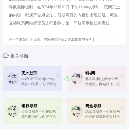
导航实际控制，在2024年12月20日 下午11:44收录时，该网页上
的内容，都属于合规合法，后期网页的内容如出现违规，可以
直接联系网站管理员进行删除，第一导航不承担任何责任。
第一导航致力于优质、实用的网络站点资源收集与分享！
相关导航
天才助理
科e网
集成GPT和Midjourney
北京科e网提供专业网
两款AI工具，可以帮助
站建设、网站制作、设
用户在工作和生活中实
计等服务，以用户体验
现便捷的一站式服务，
为导向、以实现客户资
并且我们还提供了PC
源最大化展示为核心的
端应用来适应不同场景
设计理念，专注高端网
诺影导航
鸡盒导航
的需求
站建设、网页设计、品
诺影导航是一个在线视
鸡盒导航是一个互联网
牌网站制作、响应式网
频导航网站，内容包括
内容的资源分享导航平
站开发、...
日韩电影、欧美电影等
台，每天分享精美图
影视网址，给广大视频
片，热门游戏，实用网