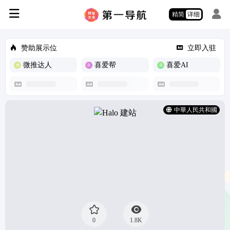
精简
详细
赞助展示位
立即入驻
微推达人
喜爱帮
喜爱AI
中華人民共和國
0
1.8K