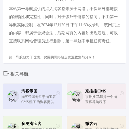
本站第一导航提供的点入淘客都来源于网络，不保证外部链接
的准确性和完整性，同时，对于该外部链接的指向，不由第一
导航实际控制，在2024年12月20日 下午11:39收录时，该网页上
的内容，都属于合规合法，后期网页的内容如出现违规，可以
直接联系网站管理员进行删除，第一导航不承担任何责任。
第一导航致力于优质、实用的网络站点资源收集与分享！
相关导航
淘客帝国
京推推CMS
淘客帝国专注于淘宝客
京推推CMS是一个淘
CMS程序,为淘客提供
宝客导购程序
最好的淘客导购程序,
以及免费的淘客群发软
件、淘客APP、公众
号、微信机器人,更有
多奥淘宝客
微客云
淘客选品库、淘宝客推