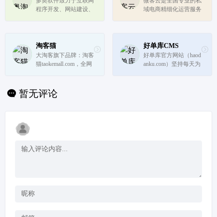
多奥软件致力于互联网
微客云是全国专业的私
广教程、发单软件等。
程序开发、网站建设、
域电商精细化运营服务
为淘客而生·让...
推广、运营、大数据分
商，完全免费,提供私
析等网络服务，主打产
域电商系统,微信淘客C
品有多奥淘宝客程序、
PS系统。
多奥跨境电商ERP、外
淘客猫
好单库CMS
贸网站程序、电商网站
大淘客旗下品牌：淘客
好单库官方网站（haod
等。
猫taokemall.com，全网
anku.com）坚持每天为
首创淘客cms、导购AP
淘客提供全网最优质精
P系统，全能淘客工具
选领券优惠券信息,全
服务商，基于SaaS模
天实时直播独家给力一
暂无评论
式，集成优质的商品内
手单,找好单就上好单
容和活动运营，为淘客
库选品, 蜂客联盟旗下
提供导购网站cms、原
商品库打造最大淘客联
生导购APP、...
盟商品库