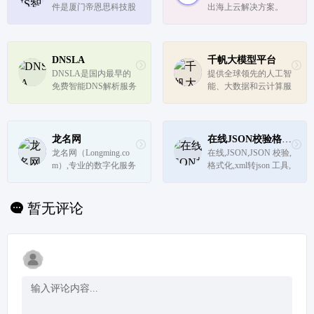
件是厦门帝恩思科技股
出海上云解决方案。
份有限公司旗下的域名
智能解析管理软件,主
要为互联网企业提供免
费和收费两种DNS智能
DNSLA
千帆大模型平台
解析服务。软件自主研
DNSLA是国内最早的
提供全球领先的人工智
发内核、可自建无限节
免费智能DNS解析服务
能、大数据和云计算服
点、自定义...
商，提供稳定高速的电
务
信、联通/网通 、教育
网、移动、等多线或三
线智能DNS解析，免费
龙名网
在线JSON校验格式化工具（Be JSON）
智能DNS产品，支持免
龙名网（Longming.co
在线,JSON,JSON 校验,
费URL转发，服务器宕
m）,专业的数字化服务
格式化,xml转json 工具,
机检测及自动切...
平台!平台涵盖域名批
在线工具,json视图,可
量注册、域名过期抢
视化,程序,服务器,域名
注、域名查询、域名预
注册,正则表达式,测试,
暂无评论
定、域名竞拍、域名交
在线json格式化工具,jso
易、商标申请、商标查
n 格式化,json格式化工
询、商标买卖、数字认
具,json字符串格式化,...
证、数字服...