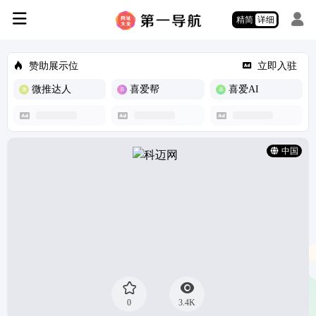
精简
详细
赞助展示位
立即入驻
微推达人
喜爱帮
喜爱AI
中国
0
3.4K