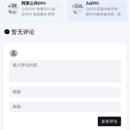
DNS免费解析。目前D
阿里公共DNS
ZnDNS
NSPod已经是国内最大
公共DNS 免费DNS 稳
ZnDNS是国内最早智
的免费DNS解析产品提
定DNS 基础服务 阿里
能DNS解析服务商，致
供商
巴巴
力于为各类网站提供高
质量智能DNS解析，同
时也提供免费DNS解析
暂无评论
服务。
发表评论