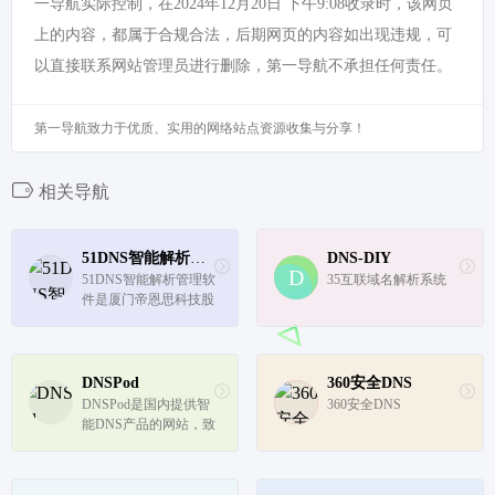
一导航实际控制，在2024年12月20日 下午9:08收录时，该网页
上的内容，都属于合规合法，后期网页的内容如出现违规，可
以直接联系网站管理员进行删除，第一导航不承担任何责任。
第一导航致力于优质、实用的网络站点资源收集与分享！
相关导航
51DNS智能解析管理软件
DNS-DIY
51DNS智能解析管理软
35互联域名解析系统
件是厦门帝恩思科技股
份有限公司旗下的域名
智能解析管理软件,主
要为互联网企业提供免
费和收费两种DNS智能
DNSPod
360安全DNS
解析服务。软件自主研
DNSPod是国内提供智
360安全DNS
发内核、可自建无限节
能DNS产品的网站，致
点、自定义...
力于为各类网站提供高
质量的电信、网通、教
育网双线或者三线智能