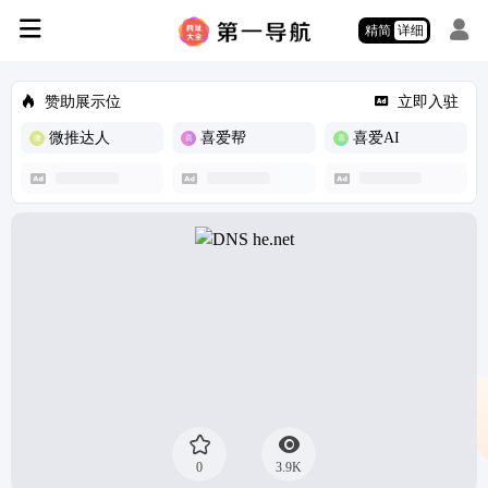
精简
详细
赞助展示位
立即入驻
微推达人
喜爱帮
喜爱AI
0
3.9K