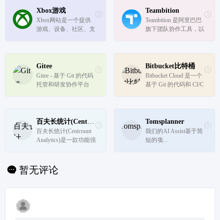
Xbox游戏
Teambition
Xbox网站是一个提供
Teambition 是阿里巴巴
游戏、设备、社区、支
旗下团队协作工具，以
持、开发商等内容的平
项目和任务的可视化管
台，用户可以在该网站
理来支撑企业团队协
上购买游戏、了解游戏
作，适合产品、研发、
资讯、与玩家交流等。
设计、市场、运营、销
Gitee
Bitbucket比特桶
售、HR 等各类团队，
Gitee - 基于 Git 的代码
Bitbucket Cloud 是一个
让企业协同化繁为简，
托管和研发协作平台
基于 Git 的代码和 CI/C
轻松愉悦。
D 工具，针对使用 Jira 
的团队进行了优化。
百夫长统计(Centcount Analytics)
Tomsplanner
百夫长统计(Centcount 
我们的AI Assist基于简
Analytics)是一款功能强
短的项...
大的开源网站统计程
序。采用 PHP + MySQ
L + Redis 开发而成，
暂无评论
可以方便地部署在自己
的服务器上，100%独
享数据。