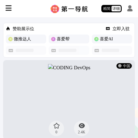
精简
详细
赞助展示位
立即入驻
微推达人
喜爱帮
喜爱AI
中国
0
2.4K