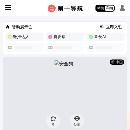
精简
详细
赞助展示位
立即入驻
微推达人
喜爱帮
喜爱AI
中国
0
4.4K