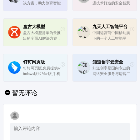
决方案，助力教育智能
进技术打造的安全智慧
化发展
云品牌，充分发挥“央
企保障、安全智慧、算
网一体、属地服务”优
势，为客户提供行业领
盘古大模型
九天人工智能平台
先的云计算、大数据、
盘古大模型是华为云推
中国运营商中国移动旗
人工智能等产品和专业
出的全面AI解决方案，
下的一个人工智能平
服务，上...
覆盖了自然语言处理、
台，旨在构建全场景AI
计算机视觉、多模态学
平台服务，打造智能时
习、预测分析和科学计
代的强引擎。该平台以
算等多个领域。
5G、云计算和人工智
钉钉网页版
知道创宇云安全
能技术为基础，提供数
钉钉网页版,免费提供w
知道创宇是国内专业的
智化行业解决方案，并
indows版和Mac版,手机
网络安全服务与运营厂
致力于构建...
端、Pad、PC端等信息
商，始终保持“让互联
多端同步,提供企业邮
网更好更安全”的愿景
箱,免费通话,移动考勤,
与“为国为民”的初心，
暂无评论
流程审批,通讯录管理
专注服务政府单位与企
等OA应用.助力企业快
业，基于AI+大数据智
速进入智能移动办公时
能算法提供全方位业务
代,一站式...
安全监测、...