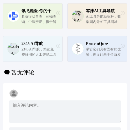
合了先进的大语言模型
解决方案
算法、再结合传统的 N
讯飞晓医-你的个人健康助手
零沫AI工具导航
LP 技术，能够像真人
具备症状自查、药物查
AI工具导航新标杆，收
一样理解你的搜索意
询、中医辨证、报告解
集国内外AI工具网址
图，并从海...
读、医院推荐、科室推
荐、饮食建议七大功
能，是服务每个人的AI
健康助手。
2345 AI导航
ProteinQure
2345 AI导航，精选免
尽管它们具有固有的优
费好用的人工智能工具
势，但设计基于蛋白质
箱。专注于全球优质AI
的疗法非常困难。由于
产品、教程和资源分
蛋白质的尺寸较大和缺
享。涵盖了AI绘画，A
乏可用的结构数据，计
暂无评论
I游戏，AI视频，AI网
算工具以前一直受阻。
址大全，AI工具软件，
我们利用基于物理的方
AI搜索、AI写作、AI
法和新颖的机器学习算
剪辑、AI动画、...
法来克...