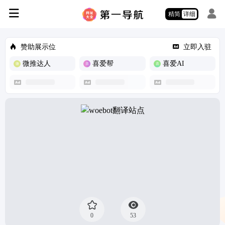
精简
详细
赞助展示位
立即入驻
微推达人
喜爱帮
喜爱AI
0
53