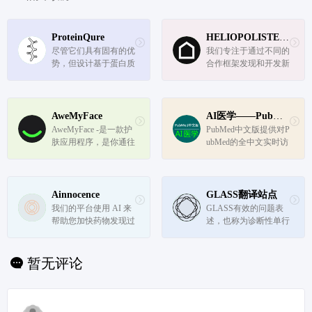
ProteinQure
HELIOPOLISTECH
尽管它们具有固有的优
我们专注于通过不同的
势，但设计基于蛋白质
合作框架发现和开发新
的疗法非常困难。由于
的治疗蛋白。
蛋白质的尺寸较大和缺
乏可用的结构数据，计
算工具以前一直受阻。
AweMyFace
AI医学——PubMed中文版
我们利用基于物理的方
AweMyFace -是一款护
PubMed中文版提供对P
法和新颖的机器学习算
肤应用程序，是你通往
ubMed的全中文实时访
法来克...
完美皮肤的唯一指
问。
南。 痤疮问题困扰着
地球上八分之一的成年
人。但没有一个能帮助
Ainnocence
GLASS翻译站点
所有人的正确解决方
我们的平台使用 AI 来
GLASS有效的问题表
案。这就是为什么了解
帮助您加快药物发现过
述，也称为诊断性单行
你个人的身体，...
程。我们可以一起做出
词，包括相关的人口统
很大的改变
计学、相关病史或流行
病学危险因素、疾病的
暂无评论
持续时间和速度，以及
关键体征和症状以及关
键数据（实验室、影像
学、体格检...