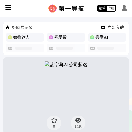
精简
详细
赞助展示位
立即入驻
微推达人
喜爱帮
喜爱AI
0
1.1K