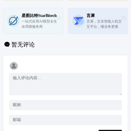
星图比特StarBitech
言犀
一站式应用AI模型全生
言犀，京东智能人机交
命周期服务商
互平台，懂业务更懂
你，是融合京东自身十
年客户服务与营销的最
佳实践以及自研全链路
暂无评论
AI能力的服务数智化平
台级产品。为政务、金
融、零售、教育等行业
领域提供...