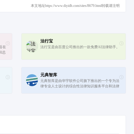
本文地址https://www.diyidh.com/sites/8679.html转载请注明
法行宝
旨在
法行宝是由百度公司推出的一款免费AI法律助手。
和总
元典智库
。
元典智库是由华宇软件公司旗下推出的一个专为法
律专业人士设计的综合性法律知识服务平台和法律
知识搜索引擎，基于法律知识图谱和先进的人工智
能技术，提供全面、精准的法律信息检...