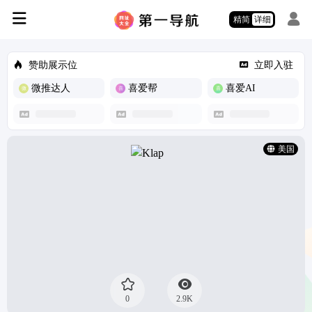
精简
详细
赞助展示位
立即入驻
微推达人
喜爱帮
喜爱AI
美国
0
2.9K