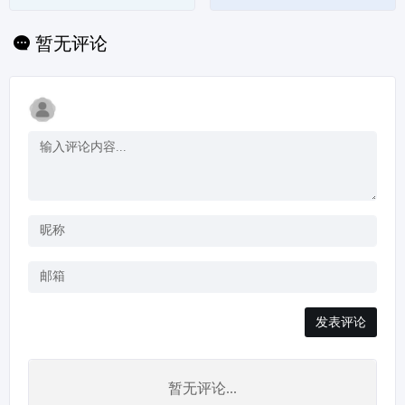
台，专为忙碌的企业家
列中
和销售团队打造，他们
希望突破收件箱的噪
暂无评论
音，大规模生成个性化
视频，并获得更高的电
子邮件回复率和更多与
理想客户...
发表评论
暂无评论...