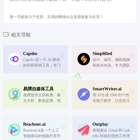
第一导航致力于优质、实用的网络站点资源收集与分享！
相关导航
Capsho
Simplified
Capsho 是一个 AI 驱动
设计、编写、编辑视频
的内容营销工具，专门
和发布内容。专为团队
为播客、视频博客（Vl
打造。
og）或直播的企业家和
内容创作者设计。
易撰自媒体工具
SmartWriter.ai
易撰提供文章检测、爆
用 AI生成 1000 封个性
文分析、数据监测、视
化电子邮件，让您在几
频库、热点追踪等功
分钟内获得 8 倍以上的
能，如果需要，我们还
回复
将为您提供数据定制服
务及其它相关联的API
Reachout.ai
Outplay
接口服务。
Reachout.ai是一个人工
将线索从 Gmail 和 Link
智能驱动的视频开发平
edIn 转移到您的工作序