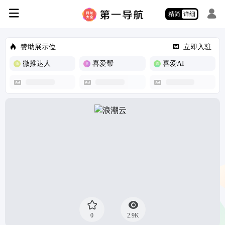
精简
详细
赞助展示位
立即入驻
微推达人
喜爱帮
喜爱AI
0
2.9K