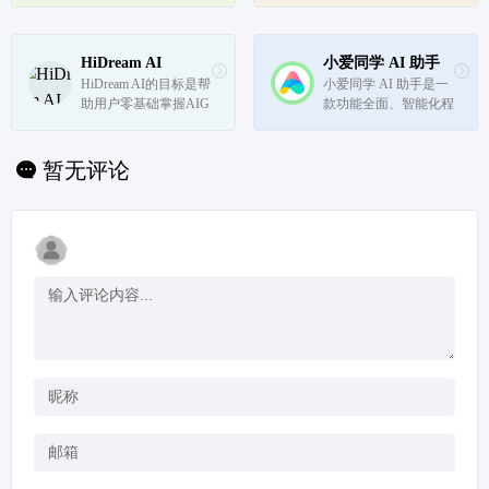
AI大模型，它通过集成
工具，它通过整合多模
云从科技的核心技术，
态数据处理能力，为机
为用户提供个性化、智
器人在多样化的应用场
能化的服务和解决方
景中提供了强大的交互
HiDream AI
小爱同学 AI 助手
案。
和行为生成能力。
HiDream AI的目标是帮
小爱同学 AI 助手是一
助用户零基础掌握AIG
款功能全面、智能化程
C的一站式能力，唤醒
度高的多模态AI助手。
创造力、赋予作品生命
它不仅能够提供丰富的
感和价值感，同时解放
信息查询和知识问答服
暂无评论
生产力，提升全流程工
务，还能通过智能分析
作效率。
和建议，帮助用户更高
效地规划生活和工作。