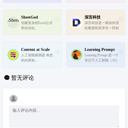
知网全面拥抱AI、赋能
在人工智能领域的深厚
科研创新的全新探索，
实力和创新能力。通过
是推进问答式增强检索
提供多功能的大模型服
和生成式知识服务的场
务，商汤如影有助于推
SheetGod
深言科技
景实践。基于AI技术驱
动各行业的智能化升
创建复杂的Excel公式
深言科技是一家由孙茂
动的智能化服务，可大
级，实现降本增效，促
和自动化...
松教授和其学生一同创
幅简化繁复...
进创新。
办的创业公司，致力于
使用世界领先的人工智
能和自然语言处理技
术，为数亿脑力劳动深
Content at Scale
Learning Prompt
言科技（DeepLang A
人工智能探测器 将您
Learning Prompt 是一个
I）者和数千万组织的
的内容粘...
专注于人工智能（AI）
信息处理全流...
提示工程的平台。提示
工程，即 Prompt Engin
eering（PE），是一种 
暂无评论
AI 技术，它通过设计
和改进 AI 的 prompt
（指令）来提高 AI 的
表现...