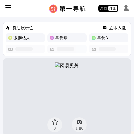
精简
详细
赞助展示位
立即入驻
微推达人
喜爱帮
喜爱AI
0
1.1K