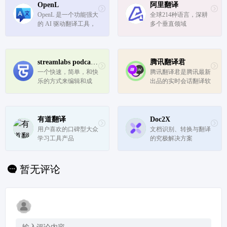
OpenL
阿里翻译
OpenL 是一个功能强大
全球214种语言，深耕
的 AI 驱动翻译工具，
多个垂直领域
它利用最新的人工智能
技术为用户提供快速、
准确的翻译服务。
streamlabs podcast editor
腾讯翻译君
一个快速，简单，和快
腾讯翻译君是腾讯最新
乐的方式来编辑和成
出品的实时会话翻译软
长，你的播客、流媒体
件，支持中、英、日、
和采访。
韩等多门语言。具有精
准语言识别,高效、免
费等特点。非常适用于
有道翻译
Doc2X
境外旅游、对外交流、
用户喜欢的口碑型大众
文档识别、转换与翻译
口语练习等情境,让你
学习工具产品
的究极解决方案
体验同声...
暂无评论