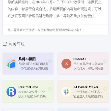
导航实际控制，在2024年12月20日 下午4:07收录时，该网页上
的内容，都属于合规合法，后期网页的内容如出现违规，可以
直接联系网站管理员进行删除，第一导航不承担任何责任。
第一导航致力于优质、实用的网络站点资源收集与分享！
相关导航
凡科Ai抠图
SlidesAI
凡科快图在线网页版是
用AI在几秒钟内创建演
一款功能强大的在线抠
示幻灯片，帮助你完成
图工具，通过智能AI算
所有的PPT设计和制作
法和强大的计算能力，
工作
能够快速、精准地将您
所需的元素从背景中抠
ResumeGlow
AI Poster Maker
出。相比传统的抠图软
ResumeGlow是一个在
一个强大的在线工具，
件，凡科快图在线网页
线人工智能 (AI) 简历
它通过人工智能技术简
版无需...
构建器，旨在帮助求职
化了海报设计过程，使
者创建专业且引人注目
得即使没有设计背景的
的简历。
用户也能轻松创建出专