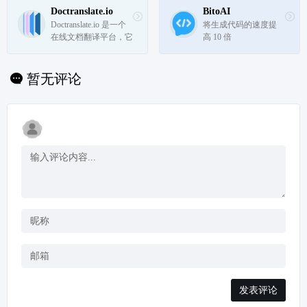
业级别的海报。
Doctranslate.io
BitoAI
Doctranslate.io 是一个
将生成代码的速度提
在线文档翻译平台，它
高 10 倍
利用人工智能技术帮助
用户将文档翻译成任何
语言，旨在提高工作效
暂无评论
率，同时降低翻译成本
并保证翻译质量。
发表评论