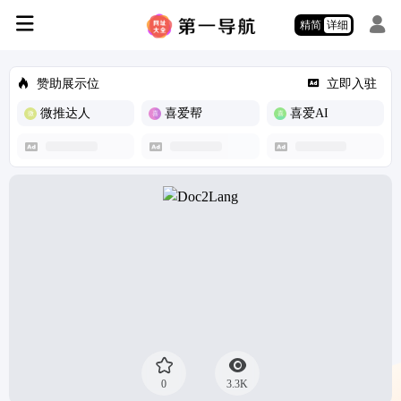
精简
详细
赞助展示位
立即入驻
微推达人
喜爱帮
喜爱AI
0
3.3K