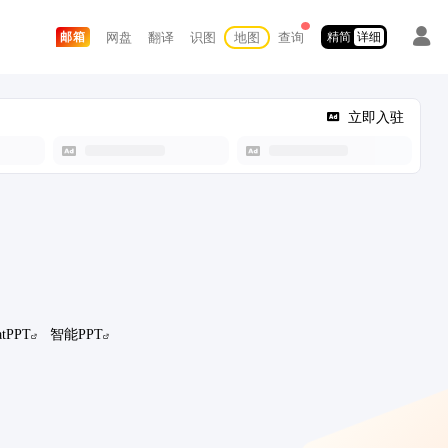
网盘
翻译
识图
地图
查询
邮箱
精简
详细
立即入驻
tPPT
智能PPT