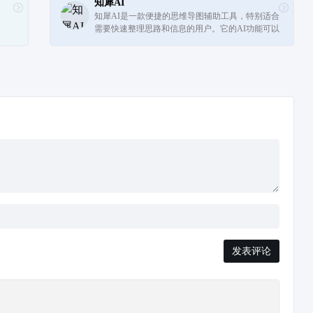
知犀AI
知犀AI是一款便捷的思维导图辅助工具，特别适合
需要快速整理思路和信息的用户。它的AI功能可以
广泛应用于教育、工作和个人生活中，帮助用户以
新颖、高效的方式进行思维的整理和创...
发表评论