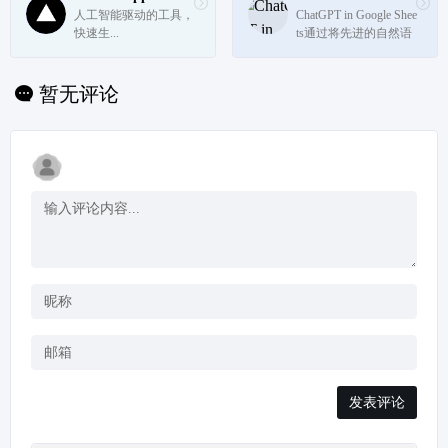
言科技（DeepLang A
人工智能驱动的工具，
ChatGPT in Google Shee
I）者和数千万组织的
快速生...
ts通过将先进的自然语
信息处理全流...
言处理能力集成到Goo
gle Sheets中，为日常工
作工具带来了革命性的
暂无评论
变化。
发表评论