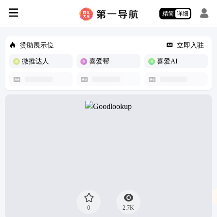
精简
详细
赞助展示位
立即入驻
微推达人
喜爱帮
喜爱AI
0
2.7K