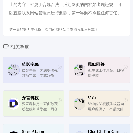
上的内容，都属于合规合法，后期网页的内容如出现违规，可
以直接联系网站管理员进行删除，第一导航不承担任何责任。
第一导航致力于优质、实用的网络站点资源收集与分享！
相关导航
绘影字幕
思默回答
绘影字幕，为您提供视
AI生成工作总结、日报
频加字幕、字幕制作、
周报等
字幕翻译服务。软件采
用先进的语音识别技
术，自动识别视频中的
人声，转化成字幕。并
深言科技
Visla
提供翻译服务，轻松制
深言科技是一家由孙茂
Visla的AI视频生成器为
作中英字幕、中日字幕
松教授和其学生一同创
用户提供了一个强大的
等双语字...
办的创业公司，致力于
工具，可以轻松地将各
使用世界领先的人工智
种内容转换成视频，无
能和自然语言处理技
需专业的视频编辑技
术，为数亿脑力劳动深
能。
SheetAI.app
ChatGPT in Google Sheets