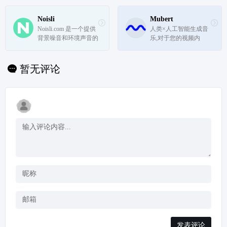
种创新的方式来创作音
乐。
Noisli
Mubert
Noisli.com 是一个提供
人类×人工智能生成音
背景噪音和环境声音的
乐,对于您的视频内
平台，旨在帮助用户在
容、播客和应用程序
工作中保持专注、睡眠
和放松。
暂无评论
发表评论