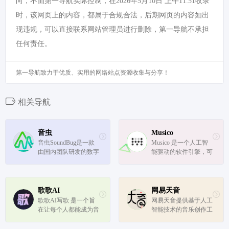
向，不由第一导航实际控制，在2026年5月10日 上午11:51收录
时，该网页上的内容，都属于合规合法，后期网页的内容如出
现违规，可以直接联系网站管理员进行删除，第一导航不承担
任何责任。
第一导航致力于优质、实用的网络站点资源收集与分享！
相关导航
音虫
Musico
音虫SoundBug是一款
Musico 是一个人工智
由国内团队研发的数字
能驱动的软件引擎，可
音频工作站（DAW）
以生成音乐。 它可以
软件，以其简洁直观的
对手势、动作、代码或
用户界面和易于上手的
其他声音做出反应。
操作特点，为音乐爱好
歌歌AI
网易天音
者和音乐学习者提供了
歌歌AI写歌 是一个旨
网易天音提供基于人工
一套完整的音乐制作工
在让每个人都能成为音
智能技术的音乐创作工
具。
乐家的平台，它通过人
具，帮助用户创作音
工智能技术，提供了一
乐。