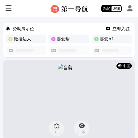
精简
详细
赞助展示位
立即入驻
微推达人
喜爱帮
喜爱AI
中国
0
1.8K