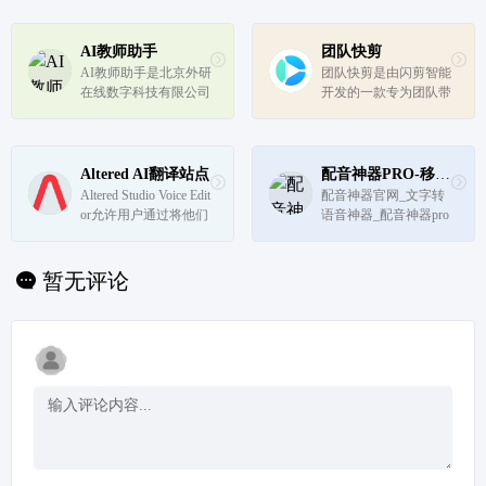
登录方式、丰富的素材
除通话中的背景声音、
库和强大的编辑工具，
噪音和回声，让用户安
使得创作变得更加简单
心。它还在每次通话结
AI教师助手
团队快剪
和高效。无论是新手还
束时提供有用的见解，
AI教师助手是北京外研
团队快剪是由闪剪智能
是专业创作者，都可以
包括通话时间、会议见
在线数字科技有限公司
开发的一款专为团队带
在这个...
解和通话摘...
推出的一款多功能教学
货打造的AI视频创作系
辅助工具，它通过智能
统，集成了爆款脚本
化技术帮助教师提高教
库、短视频拍摄模板和
学效率，同时也为学生
商品素材管理功能，旨
Altered AI翻译站点
配音神器PRO-移动端
提供个性化的学习体
在帮助本地生活服务商
Altered Studio Voice Edit
配音神器官网_文字转
验。
家和品牌提高视频内容
or允许用户通过将他们
语音神器_配音神器pro
创作和团...
的声音更改为任何精心
_语音合成软件_专业配
策划的组合声音或自定
音神器_AI配音神器
义声音来创建专业的声
暂无评论
音表演。它还允许用户
创建引人入胜的多角色
表演和克隆他们的声
音。...