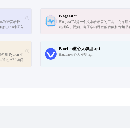
Blogcast™
文本到语音转换
BlogcastTM是一个文本转语音的工具，允许用
超过135种语言
建播客、视频、电子学习课程的音频和音频书
音频格式和频率，
而无需录制。它由人工智能驱动的文本转语音
和增强...
提供支持，并提供多种声音和语言可供...
BlueLm蓝心大模型 api
用 Python 和 
BlueLm蓝心大模型 api
通过 API 访问 
nshot-v1-8k'，