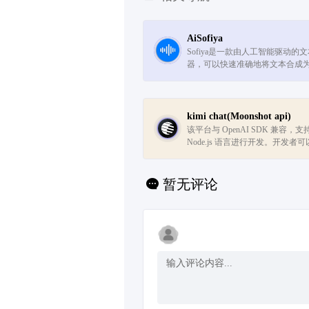
AiSofiya
Sofiya是一款由人工智能驱动的
器，可以快速准确地将文本合成为
和方言的自然语音。它支持多种
并有一个强大的声音工作室，以合并
kimi chat(Moonshot api)
该平台与 OpenAI SDK 兼容，支持使
Node.js 语言进行开发。开发者可以
Moonshot AI 的语言模型，例如 'moo
来进行聊天对话的生成。
暂无评论