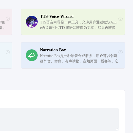
TTS-Voice-Wizard
户创
TTS语音向导是一种工具，允许用户通过微软Azur
籍，
e语音识别和TTS将语音转换为文本，然后再转换
技术
回语音。它还向VRChat发送OSC消息以在头像上
显示文本。该工具有许多自定义选项，包括100...
Narration Box
Narration Box是一种语音合成服务，用户可以创建
画外音、旁白、有声读物、音频页面、播客等。它
拥有超过700个人工智能增强的仿人叙述者，支持2
0多种语言，功能强大的语音编辑器，...